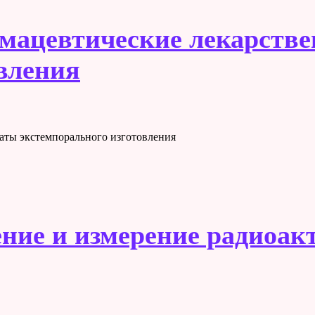
рмацевтические лекарств
вления
аты экстемпорального изготовления
ение и измерение радиоак