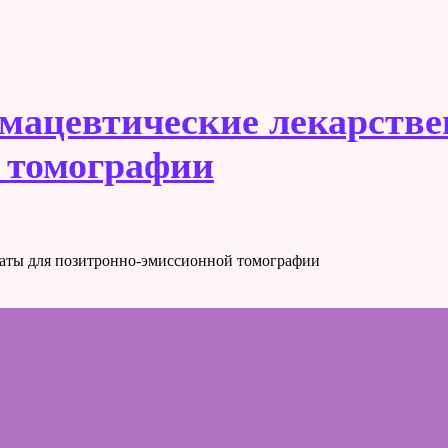
рмацевтические лекарств
 томографии
раты для позитронно-эмиссионной томографии