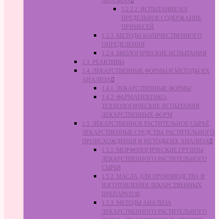
АНАЛИЗА
1.2.2.2. ИСПЫТАНИЕ НА
ПРЕДЕЛЬНОЕ СОДЕРЖАНИЕ
ПРИМЕСЕЙ
1.2.3. МЕТОДЫ КОЛИЧЕСТВЕННОГО
ОПРЕДЕЛЕНИЯ
1.2.4. БИОЛОГИЧЕСКИЕ ИСПЫТАНИЯ
1.3. РЕАКТИВЫ
1.4. ЛЕКАРСТВЕННЫЕ ФОРМЫ И МЕТОДЫ ИХ
АНАЛИЗА
1.4.1. ЛЕКАРСТВЕННЫЕ ФОРМЫ
1.4.2. ФАРМАЦЕВТИКО-
ТЕХНОЛОГИЧЕСКИЕ ИСПЫТАНИЯ
ЛЕКАРСТВЕННЫХ ФОРМ
1.5. ЛЕКАРСТВЕННОЕ РАСТИТЕЛЬНОЕ СЫРЬЁ,
ЛЕКАРСТВЕННЫЕ СРЕДСТВА РАСТИТЕЛЬНОГО
ПРОИСХОЖДЕНИЯ И МЕТОДЫ ИХ АНАЛИЗА
1.5.1. МОРФОЛОГИЧЕСКИЕ ГРУППЫ
ЛЕКАРСТВЕННОГО РАСТИТЕЛЬНОГО
СЫРЬЯ
1.5.2. МАСЛА ДЛЯ ПРОИЗВОДСТВА И
ИЗГОТОВЛЕНИЯ ЛЕКАРСТВЕННЫХ
ПРЕПАРАТОВ
1.5.3. МЕТОДЫ АНАЛИЗА
ЛЕКАРСТВЕННОГО РАСТИТЕЛЬНОГО