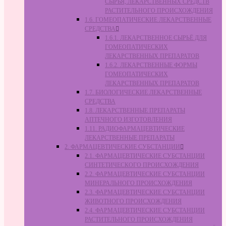
СЫРЬЯ, ЛЕКАРСТВЕННЫХ СРЕДСТВ
РАСТИТЕЛЬНОГО ПРОИСХОЖДЕНИЯ
1.6. ГОМЕОПАТИЧЕСКИЕ ЛЕКАРСТВЕННЫЕ
СРЕДСТВА
1.6.1. ЛЕКАРСТВЕННОЕ СЫРЬЁ ДЛЯ
ГОМЕОПАТИЧЕСКИХ
ЛЕКАРСТВЕННЫХ ПРЕПАРАТОВ
1.6.2. ЛЕКАРСТВЕННЫЕ ФОРМЫ
ГОМЕОПАТИЧЕСКИХ
ЛЕКАРСТВЕННЫХ ПРЕПАРАТОВ
1.7. БИОЛОГИЧЕСКИЕ ЛЕКАРСТВЕННЫЕ
СРЕДСТВА
1.8. ЛЕКАРСТВЕННЫЕ ПРЕПАРАТЫ
АПТЕЧНОГО ИЗГОТОВЛЕНИЯ
1.11. РАДИОФАРМАЦЕВТИЧЕСКИЕ
ЛЕКАРСТВЕННЫЕ ПРЕПАРАТЫ
2. ФАРМАЦЕВТИЧЕСКИЕ СУБСТАНЦИИ
2.1. ФАРМАЦЕВТИЧЕСКИЕ СУБСТАНЦИИ
СИНТЕТИЧЕСКОГО ПРОИСХОЖДЕНИЯ
2.2. ФАРМАЦЕВТИЧЕСКИЕ СУБСТАНЦИИ
МИНЕРАЛЬНОГО ПРОИСХОЖДЕНИЯ
2.3. ФАРМАЦЕВТИЧЕСКИЕ СУБСТАНЦИИ
ЖИВОТНОГО ПРОИСХОЖДЕНИЯ
2.4. ФАРМАЦЕВТИЧЕСКИЕ СУБСТАНЦИИ
РАСТИТЕЛЬНОГО ПРОИСХОЖДЕНИЯ