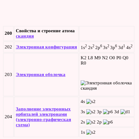
Свойства и строение атома
200
скандия
2
2
6
2
6
1
2
202
Электронная конфигурация
1s
2s
2p
3s
3p
3d
4s
K2 L8 M9 N2 O0 P0 Q0
R0
203
Электронная оболочка
4s
Заполнение электронных
3s
3p
3d
орбиталей электронами
204
(электронно-графическая
2s
2p
схема)
1s