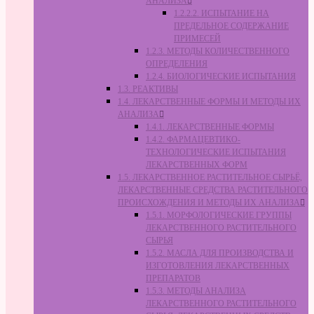
АНАЛИЗА
1.2.2.2. ИСПЫТАНИЕ НА
ПРЕДЕЛЬНОЕ СОДЕРЖАНИЕ
ПРИМЕСЕЙ
1.2.3. МЕТОДЫ КОЛИЧЕСТВЕННОГО
ОПРЕДЕЛЕНИЯ
1.2.4. БИОЛОГИЧЕСКИЕ ИСПЫТАНИЯ
1.3. РЕАКТИВЫ
1.4. ЛЕКАРСТВЕННЫЕ ФОРМЫ И МЕТОДЫ ИХ
АНАЛИЗА
1.4.1. ЛЕКАРСТВЕННЫЕ ФОРМЫ
1.4.2. ФАРМАЦЕВТИКО-
ТЕХНОЛОГИЧЕСКИЕ ИСПЫТАНИЯ
ЛЕКАРСТВЕННЫХ ФОРМ
1.5. ЛЕКАРСТВЕННОЕ РАСТИТЕЛЬНОЕ СЫРЬЁ,
ЛЕКАРСТВЕННЫЕ СРЕДСТВА РАСТИТЕЛЬНОГО
ПРОИСХОЖДЕНИЯ И МЕТОДЫ ИХ АНАЛИЗА
1.5.1. МОРФОЛОГИЧЕСКИЕ ГРУППЫ
ЛЕКАРСТВЕННОГО РАСТИТЕЛЬНОГО
СЫРЬЯ
1.5.2. МАСЛА ДЛЯ ПРОИЗВОДСТВА И
ИЗГОТОВЛЕНИЯ ЛЕКАРСТВЕННЫХ
ПРЕПАРАТОВ
1.5.3. МЕТОДЫ АНАЛИЗА
ЛЕКАРСТВЕННОГО РАСТИТЕЛЬНОГО