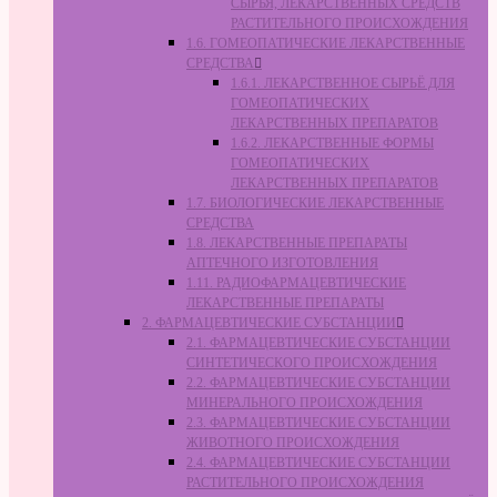
СЫРЬЯ, ЛЕКАРСТВЕННЫХ СРЕДСТВ
РАСТИТЕЛЬНОГО ПРОИСХОЖДЕНИЯ
1.6. ГОМЕОПАТИЧЕСКИЕ ЛЕКАРСТВЕННЫЕ
СРЕДСТВА
1.6.1. ЛЕКАРСТВЕННОЕ СЫРЬЁ ДЛЯ
ГОМЕОПАТИЧЕСКИХ
ЛЕКАРСТВЕННЫХ ПРЕПАРАТОВ
1.6.2. ЛЕКАРСТВЕННЫЕ ФОРМЫ
ГОМЕОПАТИЧЕСКИХ
ЛЕКАРСТВЕННЫХ ПРЕПАРАТОВ
1.7. БИОЛОГИЧЕСКИЕ ЛЕКАРСТВЕННЫЕ
СРЕДСТВА
1.8. ЛЕКАРСТВЕННЫЕ ПРЕПАРАТЫ
АПТЕЧНОГО ИЗГОТОВЛЕНИЯ
1.11. РАДИОФАРМАЦЕВТИЧЕСКИЕ
ЛЕКАРСТВЕННЫЕ ПРЕПАРАТЫ
2. ФАРМАЦЕВТИЧЕСКИЕ СУБСТАНЦИИ
2.1. ФАРМАЦЕВТИЧЕСКИЕ СУБСТАНЦИИ
СИНТЕТИЧЕСКОГО ПРОИСХОЖДЕНИЯ
2.2. ФАРМАЦЕВТИЧЕСКИЕ СУБСТАНЦИИ
МИНЕРАЛЬНОГО ПРОИСХОЖДЕНИЯ
2.3. ФАРМАЦЕВТИЧЕСКИЕ СУБСТАНЦИИ
ЖИВОТНОГО ПРОИСХОЖДЕНИЯ
2.4. ФАРМАЦЕВТИЧЕСКИЕ СУБСТАНЦИИ
РАСТИТЕЛЬНОГО ПРОИСХОЖДЕНИЯ