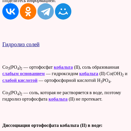
Поделитесь информацией:
Гидролиз солей
Co
(PO
)
— ортофосфат
кобальта
(II), соль образованная
3
4
2
слабым основанием
— гидроксидом
кобальта
(II) Co(OH)
и
2
слабой кислотой
— ортофосфорной кислотой H
PO
.
3
4
Co
(PO
)
— соль, которая не растворяется в воде, поэтому
3
4
2
гидролиз ортофосфата
кобальта
(II) не протекает.
Диссоциация ортофосфата кобальта (II) в воде: