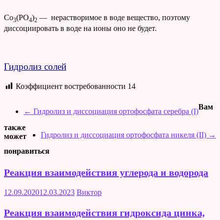
Co
(PO
)
— нерастворимое в воде вещество, поэтому
3
4
2
диссоциировать в воде на ионы оно не будет.
Гидролиз солей
Коэффициент востребованности
14
Вам
←
Гидролиз и диссоциация ортофосфата серебра (I)
также
Гидролиз и диссоциация ортофосфата никеля (II)
→
может
понравиться
Реакция взаимодействия углерода и водорода
12.09.2020
12.03.2023
Виктор
Реакция взаимодействия гидроксида цинка,