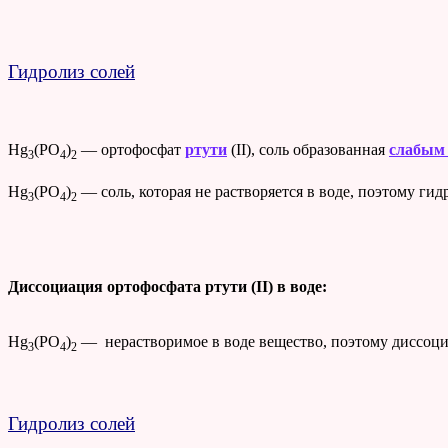
Гидролиз солей
Hg
(PO
)
— ортофосфат
ртути
(II), соль образованная
слабым
3
4
2
Hg
(PO
)
— соль, которая не растворяется в воде, поэтому ги
3
4
2
Диссоциация ортофосфата ртути (II) в воде:
Hg
(PO
)
— нерастворимое в воде вещество, поэтому диссоции
3
4
2
Гидролиз солей