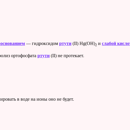
 основанием
— гидроксидом
ртути
(II) Hg(OH)
и
слабой кисло
2
дролиз ортофосфата
ртути
(II) не протекает.
ровать в воде на ионы оно не будет.