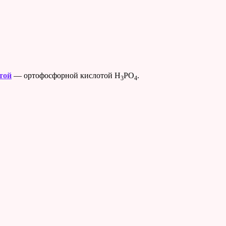
той
— ортофосфорной кислотой H
PO
.
3
4