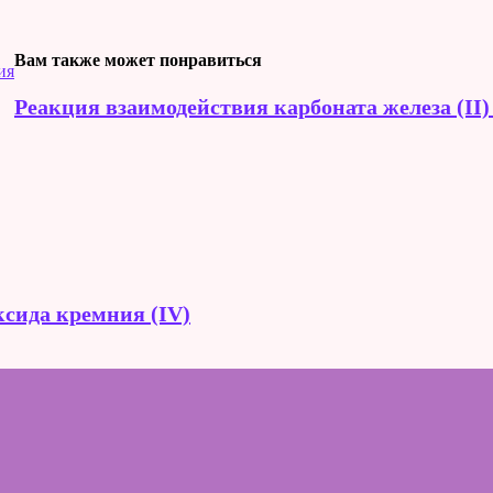
Вам также может понравиться
ия
Реакция взаимодействия карбоната железа (II)
сида кремния (IV)