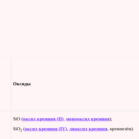
Оксиды
SiO (
оксид кремния (II)
,
монооксид кремния
),
SiO
(
оксид кремния ​(IV)​
,
диоксид кремния
, кремнезём)
2