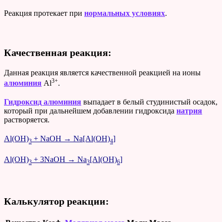
Реакция протекает при
нормальных условиях
.
Качественная реакция:
Данная реакция является качественной реакцией на ионы
3+
алюминия
Al
.
Гидроксид алюминия
выпадает в белый студинистый осадок,
который при дальнейшем добавлении гидроксида
натрия
растворяется.
Al(OH)
+ NaOH → Na[Al(OH)
]
3
4
Al(OH)
+ 3NaOH → Na
[Al(OH)
]
3
3
6
Калькулятор реакции: