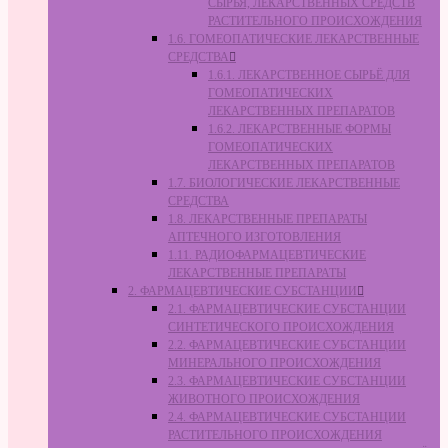
СЫРЬЯ, ЛЕКАРСТВЕННЫХ СРЕДСТВ
РАСТИТЕЛЬНОГО ПРОИСХОЖДЕНИЯ
1.6. ГОМЕОПАТИЧЕСКИЕ ЛЕКАРСТВЕННЫЕ
СРЕДСТВА
1.6.1. ЛЕКАРСТВЕННОЕ СЫРЬЁ ДЛЯ
ГОМЕОПАТИЧЕСКИХ
ЛЕКАРСТВЕННЫХ ПРЕПАРАТОВ
1.6.2. ЛЕКАРСТВЕННЫЕ ФОРМЫ
ГОМЕОПАТИЧЕСКИХ
ЛЕКАРСТВЕННЫХ ПРЕПАРАТОВ
1.7. БИОЛОГИЧЕСКИЕ ЛЕКАРСТВЕННЫЕ
СРЕДСТВА
1.8. ЛЕКАРСТВЕННЫЕ ПРЕПАРАТЫ
АПТЕЧНОГО ИЗГОТОВЛЕНИЯ
1.11. РАДИОФАРМАЦЕВТИЧЕСКИЕ
ЛЕКАРСТВЕННЫЕ ПРЕПАРАТЫ
2. ФАРМАЦЕВТИЧЕСКИЕ СУБСТАНЦИИ
2.1. ФАРМАЦЕВТИЧЕСКИЕ СУБСТАНЦИИ
СИНТЕТИЧЕСКОГО ПРОИСХОЖДЕНИЯ
2.2. ФАРМАЦЕВТИЧЕСКИЕ СУБСТАНЦИИ
МИНЕРАЛЬНОГО ПРОИСХОЖДЕНИЯ
2.3. ФАРМАЦЕВТИЧЕСКИЕ СУБСТАНЦИИ
ЖИВОТНОГО ПРОИСХОЖДЕНИЯ
2.4. ФАРМАЦЕВТИЧЕСКИЕ СУБСТАНЦИИ
РАСТИТЕЛЬНОГО ПРОИСХОЖДЕНИЯ