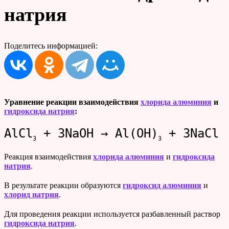
натрия
Поделитесь информацией:
Уравнение реакции взаимодействия
хлорида алюминия
и
гидроксида натрия
:
AlCl
+ 3NaOH → Al(OH)
+ 3NaCl
3
3
Реакция взаимодействия
хлорида алюминия
и
гидроксида
натрия
.
В результате реакции образуются
гидроксид алюминия
и
хлорид натрия
.
Для проведения реакции используется разбавленный раствор
гидроксида натрия
.