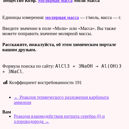
Вещество
Коэф.
Молярная масса
Моли
Масса
Единицы измерения:
молярная масса
— г/моль, масса — г.
Введите значение в поле «Моли» или «Масса». Вы также
можете поправить значение молярной массы.
Расскажите, пожалуйста, об этом химическом портале
вашим друзьям.
AlCl3 + 3NaOH → Al(OH)3
Формула поиска по сайту:
+ 3NaCl
.
Коэффициент востребованности
191
←
Реакция термического разложения карбоната
аммония
Вам
Реакция взаимодействия нитрата серебра (I) и
хлороводорода
→