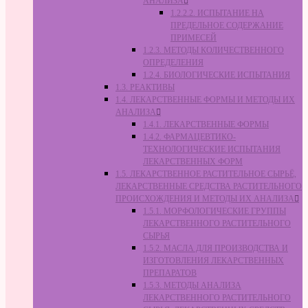
АНАЛИЗА
1.2.2.2. ИСПЫТАНИЕ НА
ПРЕДЕЛЬНОЕ СОДЕРЖАНИЕ
ПРИМЕСЕЙ
1.2.3. МЕТОДЫ КОЛИЧЕСТВЕННОГО
ОПРЕДЕЛЕНИЯ
1.2.4. БИОЛОГИЧЕСКИЕ ИСПЫТАНИЯ
1.3. РЕАКТИВЫ
1.4. ЛЕКАРСТВЕННЫЕ ФОРМЫ И МЕТОДЫ ИХ
АНАЛИЗА
1.4.1. ЛЕКАРСТВЕННЫЕ ФОРМЫ
1.4.2. ФАРМАЦЕВТИКО-
ТЕХНОЛОГИЧЕСКИЕ ИСПЫТАНИЯ
ЛЕКАРСТВЕННЫХ ФОРМ
1.5. ЛЕКАРСТВЕННОЕ РАСТИТЕЛЬНОЕ СЫРЬЁ,
ЛЕКАРСТВЕННЫЕ СРЕДСТВА РАСТИТЕЛЬНОГО
ПРОИСХОЖДЕНИЯ И МЕТОДЫ ИХ АНАЛИЗА
1.5.1. МОРФОЛОГИЧЕСКИЕ ГРУППЫ
ЛЕКАРСТВЕННОГО РАСТИТЕЛЬНОГО
СЫРЬЯ
1.5.2. МАСЛА ДЛЯ ПРОИЗВОДСТВА И
ИЗГОТОВЛЕНИЯ ЛЕКАРСТВЕННЫХ
ПРЕПАРАТОВ
1.5.3. МЕТОДЫ АНАЛИЗА
ЛЕКАРСТВЕННОГО РАСТИТЕЛЬНОГО