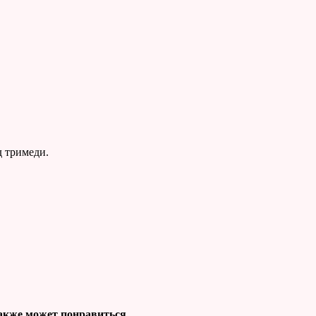
д тримеди.
акже может понравиться