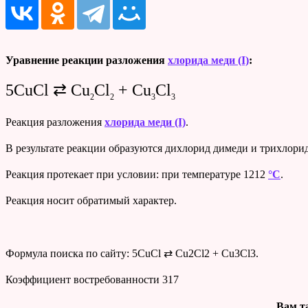
Уравнение реакции разложения
хлорида меди (I)
:
5CuCl ⇄ Cu
Cl
+ Cu
Cl
2
2
3
3
Реакция разложения
хлорида меди (I)
.
В результате реакции образуются дихлорид димеди и трихлори
Реакция протекает при условии: при температуре 1212
°C
.
Реакция носит обратимый характер.
Формула поиска по сайту: 5CuCl ⇄ Cu2Cl2 + Cu3Cl3.
Коэффициент востребованности
317
Вам т