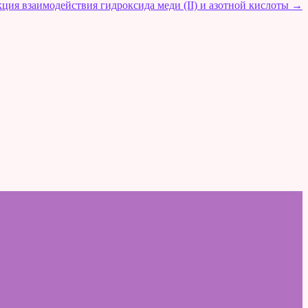
кция взаимодействия гидроксида меди (II) и азотной кислоты
→