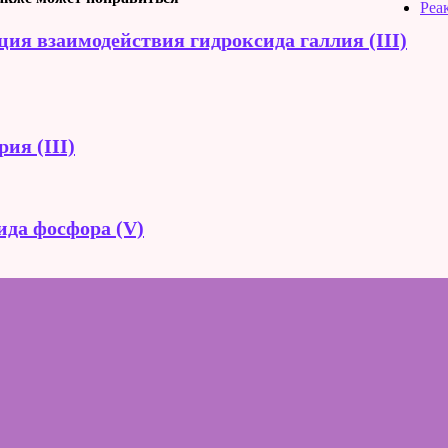
Реа
ция взаимодействия гидроксида галлия (III)
ия (III)
ида фосфора (V)