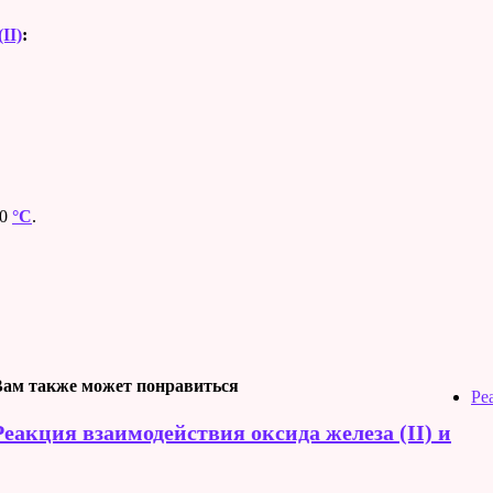
II)
:
00
°C
.
Вам также может понравиться
Ре
Реакция взаимодействия оксида железа (II) и