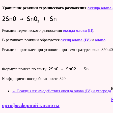
Уравнение реакции термического разложения
оксида олова (
2SnO → SnO
+ Sn
2
Реакция термического разложения
оксида олова (II)
.
В результате реакции образуются
оксид олова (IV)
и
олово
.
Реакцию протекает при условии: при температуре около 350-4
2SnO → SnO2 + Sn.
Формула поиска по сайту:
Коэффициент востребованности
329
←
Реакция взаимодействия оксида олова (IV) и углерода
ортофосфорной кислоты