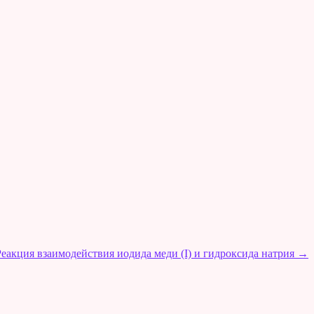
Реакция взаимодействия иодида меди (I) и гидроксида натрия
→