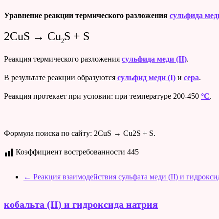
Уравнение реакции термического разложения
сульфида меди
2CuS → Cu
S + S
2
Реакция термического разложения
сульфида меди (II)
.
В результате реакции образуются
сульфид меди (I)
и
сера
.
Реакция протекает при условии: при температуре 200-450
°C
.
Формула поиска по сайту: 2CuS → Cu2S + S.
Коэффициент востребованности
445
←
Реакция взаимодействия сульфата меди (II) и гидрокси
кобальта (II) и гидроксида натрия