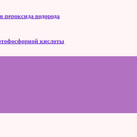
и пероксида водорода
ортофосфорной кислоты