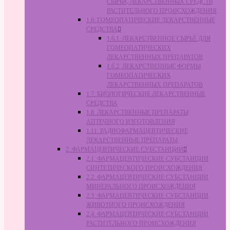
СЫРЬЯ, ЛЕКАРСТВЕННЫХ СРЕДСТВ
РАСТИТЕЛЬНОГО ПРОИСХОЖДЕНИЯ
1.6. ГОМЕОПАТИЧЕСКИЕ ЛЕКАРСТВЕННЫЕ
СРЕДСТВА
1.6.1. ЛЕКАРСТВЕННОЕ СЫРЬЁ ДЛЯ
ГОМЕОПАТИЧЕСКИХ
ЛЕКАРСТВЕННЫХ ПРЕПАРАТОВ
1.6.2. ЛЕКАРСТВЕННЫЕ ФОРМЫ
ГОМЕОПАТИЧЕСКИХ
ЛЕКАРСТВЕННЫХ ПРЕПАРАТОВ
1.7. БИОЛОГИЧЕСКИЕ ЛЕКАРСТВЕННЫЕ
СРЕДСТВА
1.8. ЛЕКАРСТВЕННЫЕ ПРЕПАРАТЫ
АПТЕЧНОГО ИЗГОТОВЛЕНИЯ
1.11. РАДИОФАРМАЦЕВТИЧЕСКИЕ
ЛЕКАРСТВЕННЫЕ ПРЕПАРАТЫ
2. ФАРМАЦЕВТИЧЕСКИЕ СУБСТАНЦИИ
2.1. ФАРМАЦЕВТИЧЕСКИЕ СУБСТАНЦИИ
СИНТЕТИЧЕСКОГО ПРОИСХОЖДЕНИЯ
2.2. ФАРМАЦЕВТИЧЕСКИЕ СУБСТАНЦИИ
МИНЕРАЛЬНОГО ПРОИСХОЖДЕНИЯ
2.3. ФАРМАЦЕВТИЧЕСКИЕ СУБСТАНЦИИ
ЖИВОТНОГО ПРОИСХОЖДЕНИЯ
2.4. ФАРМАЦЕВТИЧЕСКИЕ СУБСТАНЦИИ
РАСТИТЕЛЬНОГО ПРОИСХОЖДЕНИЯ