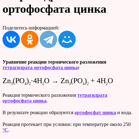
ортофосфата цинка
Поделитесь информацией:
Уравнение реакции термического разложения
тетрагидрата ортофосфата цинка
:
Zn
(PO
)
·4H
O → Zn
(PO
)
+ 4H
O
3
4
2
2
3
4
2
2
Реакция термического разложения
тетрагидрата
ортофосфата цинка
.
В результате реакции образуются
ортофосфат цинка
и вода.
Реакция протекает при условии: при температуре около 250
°C
.