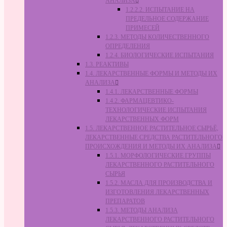
АНАЛИЗА
1.2.2.2. ИСПЫТАНИЕ НА
ПРЕДЕЛЬНОЕ СОДЕРЖАНИЕ
ПРИМЕСЕЙ
1.2.3. МЕТОДЫ КОЛИЧЕСТВЕННОГО
ОПРЕДЕЛЕНИЯ
1.2.4. БИОЛОГИЧЕСКИЕ ИСПЫТАНИЯ
1.3. РЕАКТИВЫ
1.4. ЛЕКАРСТВЕННЫЕ ФОРМЫ И МЕТОДЫ ИХ
АНАЛИЗА
1.4.1. ЛЕКАРСТВЕННЫЕ ФОРМЫ
1.4.2. ФАРМАЦЕВТИКО-
ТЕХНОЛОГИЧЕСКИЕ ИСПЫТАНИЯ
ЛЕКАРСТВЕННЫХ ФОРМ
1.5. ЛЕКАРСТВЕННОЕ РАСТИТЕЛЬНОЕ СЫРЬЁ,
ЛЕКАРСТВЕННЫЕ СРЕДСТВА РАСТИТЕЛЬНОГО
ПРОИСХОЖДЕНИЯ И МЕТОДЫ ИХ АНАЛИЗА
1.5.1. МОРФОЛОГИЧЕСКИЕ ГРУППЫ
ЛЕКАРСТВЕННОГО РАСТИТЕЛЬНОГО
СЫРЬЯ
1.5.2. МАСЛА ДЛЯ ПРОИЗВОДСТВА И
ИЗГОТОВЛЕНИЯ ЛЕКАРСТВЕННЫХ
ПРЕПАРАТОВ
1.5.3. МЕТОДЫ АНАЛИЗА
ЛЕКАРСТВЕННОГО РАСТИТЕЛЬНОГО