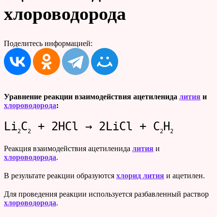
хлороводорода
Поделитесь информацией:
Уравнение реакции взаимодействия ацетиленида
лития
и
хлороводорода
:
Li
C
+ 2HCl → 2LiCl + C
H
2
2
2
2
Реакция взаимодействия ацетиленида
лития
и
хлороводорода
.
В результате реакции образуются
хлорид лития
и ацетилен.
Для проведения реакции используется разбавленный раствор
хлороводорода
.