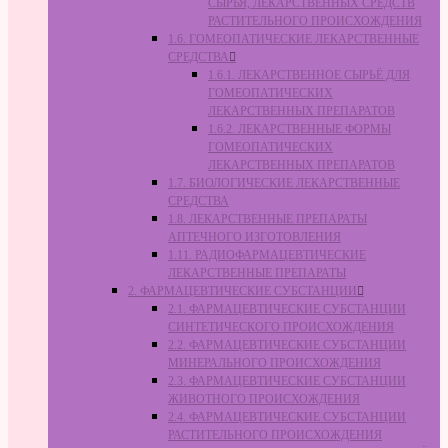
СЫРЬЯ, ЛЕКАРСТВЕННЫХ СРЕДСТВ
РАСТИТЕЛЬНОГО ПРОИСХОЖДЕНИЯ
1.6. ГОМЕОПАТИЧЕСКИЕ ЛЕКАРСТВЕННЫЕ
СРЕДСТВА
1.6.1. ЛЕКАРСТВЕННОЕ СЫРЬЁ ДЛЯ
ГОМЕОПАТИЧЕСКИХ
ЛЕКАРСТВЕННЫХ ПРЕПАРАТОВ
1.6.2. ЛЕКАРСТВЕННЫЕ ФОРМЫ
ГОМЕОПАТИЧЕСКИХ
ЛЕКАРСТВЕННЫХ ПРЕПАРАТОВ
1.7. БИОЛОГИЧЕСКИЕ ЛЕКАРСТВЕННЫЕ
СРЕДСТВА
1.8. ЛЕКАРСТВЕННЫЕ ПРЕПАРАТЫ
АПТЕЧНОГО ИЗГОТОВЛЕНИЯ
1.11. РАДИОФАРМАЦЕВТИЧЕСКИЕ
ЛЕКАРСТВЕННЫЕ ПРЕПАРАТЫ
2. ФАРМАЦЕВТИЧЕСКИЕ СУБСТАНЦИИ
2.1. ФАРМАЦЕВТИЧЕСКИЕ СУБСТАНЦИИ
СИНТЕТИЧЕСКОГО ПРОИСХОЖДЕНИЯ
2.2. ФАРМАЦЕВТИЧЕСКИЕ СУБСТАНЦИИ
МИНЕРАЛЬНОГО ПРОИСХОЖДЕНИЯ
2.3. ФАРМАЦЕВТИЧЕСКИЕ СУБСТАНЦИИ
ЖИВОТНОГО ПРОИСХОЖДЕНИЯ
2.4. ФАРМАЦЕВТИЧЕСКИЕ СУБСТАНЦИИ
РАСТИТЕЛЬНОГО ПРОИСХОЖДЕНИЯ