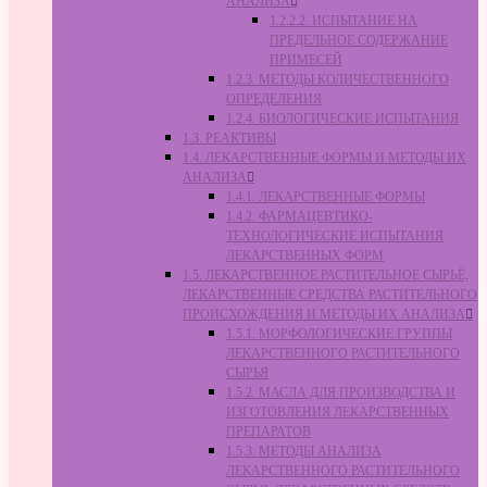
АНАЛИЗА
1.2.2.2. ИСПЫТАНИЕ НА
ПРЕДЕЛЬНОЕ СОДЕРЖАНИЕ
ПРИМЕСЕЙ
1.2.3. МЕТОДЫ КОЛИЧЕСТВЕННОГО
ОПРЕДЕЛЕНИЯ
1.2.4. БИОЛОГИЧЕСКИЕ ИСПЫТАНИЯ
1.3. РЕАКТИВЫ
1.4. ЛЕКАРСТВЕННЫЕ ФОРМЫ И МЕТОДЫ ИХ
АНАЛИЗА
1.4.1. ЛЕКАРСТВЕННЫЕ ФОРМЫ
1.4.2. ФАРМАЦЕВТИКО-
ТЕХНОЛОГИЧЕСКИЕ ИСПЫТАНИЯ
ЛЕКАРСТВЕННЫХ ФОРМ
1.5. ЛЕКАРСТВЕННОЕ РАСТИТЕЛЬНОЕ СЫРЬЁ,
ЛЕКАРСТВЕННЫЕ СРЕДСТВА РАСТИТЕЛЬНОГО
ПРОИСХОЖДЕНИЯ И МЕТОДЫ ИХ АНАЛИЗА
1.5.1. МОРФОЛОГИЧЕСКИЕ ГРУППЫ
ЛЕКАРСТВЕННОГО РАСТИТЕЛЬНОГО
СЫРЬЯ
1.5.2. МАСЛА ДЛЯ ПРОИЗВОДСТВА И
ИЗГОТОВЛЕНИЯ ЛЕКАРСТВЕННЫХ
ПРЕПАРАТОВ
1.5.3. МЕТОДЫ АНАЛИЗА
ЛЕКАРСТВЕННОГО РАСТИТЕЛЬНОГО