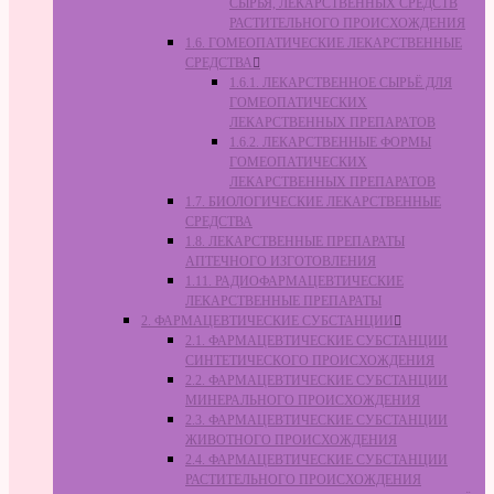
СЫРЬЯ, ЛЕКАРСТВЕННЫХ СРЕДСТВ
РАСТИТЕЛЬНОГО ПРОИСХОЖДЕНИЯ
1.6. ГОМЕОПАТИЧЕСКИЕ ЛЕКАРСТВЕННЫЕ
СРЕДСТВА
1.6.1. ЛЕКАРСТВЕННОЕ СЫРЬЁ ДЛЯ
ГОМЕОПАТИЧЕСКИХ
ЛЕКАРСТВЕННЫХ ПРЕПАРАТОВ
1.6.2. ЛЕКАРСТВЕННЫЕ ФОРМЫ
ГОМЕОПАТИЧЕСКИХ
ЛЕКАРСТВЕННЫХ ПРЕПАРАТОВ
1.7. БИОЛОГИЧЕСКИЕ ЛЕКАРСТВЕННЫЕ
СРЕДСТВА
1.8. ЛЕКАРСТВЕННЫЕ ПРЕПАРАТЫ
АПТЕЧНОГО ИЗГОТОВЛЕНИЯ
1.11. РАДИОФАРМАЦЕВТИЧЕСКИЕ
ЛЕКАРСТВЕННЫЕ ПРЕПАРАТЫ
2. ФАРМАЦЕВТИЧЕСКИЕ СУБСТАНЦИИ
2.1. ФАРМАЦЕВТИЧЕСКИЕ СУБСТАНЦИИ
СИНТЕТИЧЕСКОГО ПРОИСХОЖДЕНИЯ
2.2. ФАРМАЦЕВТИЧЕСКИЕ СУБСТАНЦИИ
МИНЕРАЛЬНОГО ПРОИСХОЖДЕНИЯ
2.3. ФАРМАЦЕВТИЧЕСКИЕ СУБСТАНЦИИ
ЖИВОТНОГО ПРОИСХОЖДЕНИЯ
2.4. ФАРМАЦЕВТИЧЕСКИЕ СУБСТАНЦИИ
РАСТИТЕЛЬНОГО ПРОИСХОЖДЕНИЯ