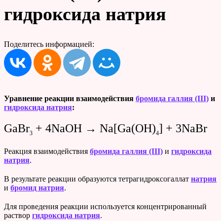
гидроксида натрия
Поделитесь информацией:
Уравнение реакции взаимодействия
бромида галлия (III)
и
гидроксида натрия
:
GaBr
+ 4NaOH → Na[Ga(OH)
] + 3NaBr
3
4
Реакция взаимодействия
бромида галлия (III)
и
гидроксида
натрия
.
В результате реакции образуются тетрагидроксогаллат
натрия
и
бромид натрия
.
Для проведения реакции используется концентрированный
раствор
гидроксида натрия
.