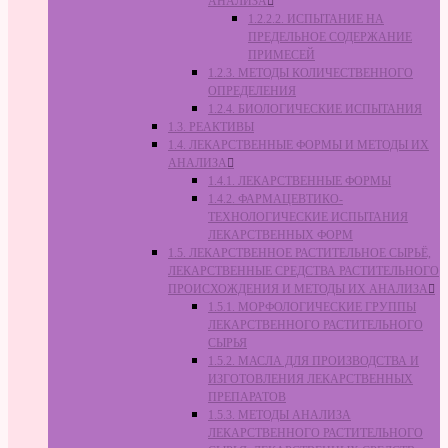
АНАЛИЗА
1.2.2.2. ИСПЫТАНИЕ НА
ПРЕДЕЛЬНОЕ СОДЕРЖАНИЕ
ПРИМЕСЕЙ
1.2.3. МЕТОДЫ КОЛИЧЕСТВЕННОГО
ОПРЕДЕЛЕНИЯ
1.2.4. БИОЛОГИЧЕСКИЕ ИСПЫТАНИЯ
1.3. РЕАКТИВЫ
1.4. ЛЕКАРСТВЕННЫЕ ФОРМЫ И МЕТОДЫ ИХ
АНАЛИЗА
1.4.1. ЛЕКАРСТВЕННЫЕ ФОРМЫ
1.4.2. ФАРМАЦЕВТИКО-
ТЕХНОЛОГИЧЕСКИЕ ИСПЫТАНИЯ
ЛЕКАРСТВЕННЫХ ФОРМ
1.5. ЛЕКАРСТВЕННОЕ РАСТИТЕЛЬНОЕ СЫРЬЁ,
ЛЕКАРСТВЕННЫЕ СРЕДСТВА РАСТИТЕЛЬНОГО
ПРОИСХОЖДЕНИЯ И МЕТОДЫ ИХ АНАЛИЗА
1.5.1. МОРФОЛОГИЧЕСКИЕ ГРУППЫ
ЛЕКАРСТВЕННОГО РАСТИТЕЛЬНОГО
СЫРЬЯ
1.5.2. МАСЛА ДЛЯ ПРОИЗВОДСТВА И
ИЗГОТОВЛЕНИЯ ЛЕКАРСТВЕННЫХ
ПРЕПАРАТОВ
1.5.3. МЕТОДЫ АНАЛИЗА
ЛЕКАРСТВЕННОГО РАСТИТЕЛЬНОГО