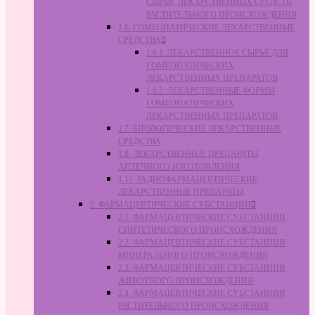
СЫРЬЯ, ЛЕКАРСТВЕННЫХ СРЕДСТВ
РАСТИТЕЛЬНОГО ПРОИСХОЖДЕНИЯ
1.6. ГОМЕОПАТИЧЕСКИЕ ЛЕКАРСТВЕННЫЕ
СРЕДСТВА
1.6.1. ЛЕКАРСТВЕННОЕ СЫРЬЁ ДЛЯ
ГОМЕОПАТИЧЕСКИХ
ЛЕКАРСТВЕННЫХ ПРЕПАРАТОВ
1.6.2. ЛЕКАРСТВЕННЫЕ ФОРМЫ
ГОМЕОПАТИЧЕСКИХ
ЛЕКАРСТВЕННЫХ ПРЕПАРАТОВ
1.7. БИОЛОГИЧЕСКИЕ ЛЕКАРСТВЕННЫЕ
СРЕДСТВА
1.8. ЛЕКАРСТВЕННЫЕ ПРЕПАРАТЫ
АПТЕЧНОГО ИЗГОТОВЛЕНИЯ
1.11. РАДИОФАРМАЦЕВТИЧЕСКИЕ
ЛЕКАРСТВЕННЫЕ ПРЕПАРАТЫ
2. ФАРМАЦЕВТИЧЕСКИЕ СУБСТАНЦИИ
2.1. ФАРМАЦЕВТИЧЕСКИЕ СУБСТАНЦИИ
СИНТЕТИЧЕСКОГО ПРОИСХОЖДЕНИЯ
2.2. ФАРМАЦЕВТИЧЕСКИЕ СУБСТАНЦИИ
МИНЕРАЛЬНОГО ПРОИСХОЖДЕНИЯ
2.3. ФАРМАЦЕВТИЧЕСКИЕ СУБСТАНЦИИ
ЖИВОТНОГО ПРОИСХОЖДЕНИЯ
2.4. ФАРМАЦЕВТИЧЕСКИЕ СУБСТАНЦИИ
РАСТИТЕЛЬНОГО ПРОИСХОЖДЕНИЯ