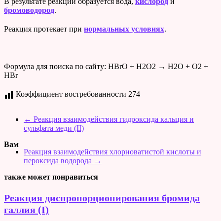
В результате реакции образуется вода,
кислород
и
бромоводород
.
Реакция протекает при
нормальных условиях
.
Формула для поиска по сайту: HBrO + H2O2 → H2O + O2 +
HBr
Коэффициент востребованности
274
←
Реакция взаимодействия гидроксида кальция и
сульфата меди (II)
Вам
Реакция взаимодействия хлорноватистой кислоты и
пероксида водорода
→
также может понравиться
Реакция диспропорционирования бромида
галлия (I)