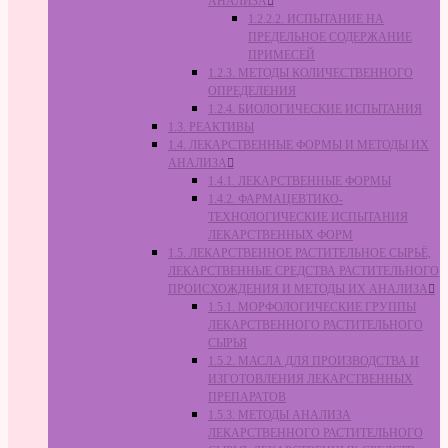
АНАЛИЗА
1.2.2.2. ИСПЫТАНИЕ НА
ПРЕДЕЛЬНОЕ СОДЕРЖАНИЕ
ПРИМЕСЕЙ
1.2.3. МЕТОДЫ КОЛИЧЕСТВЕННОГО
ОПРЕДЕЛЕНИЯ
1.2.4. БИОЛОГИЧЕСКИЕ ИСПЫТАНИЯ
1.3. РЕАКТИВЫ
1.4. ЛЕКАРСТВЕННЫЕ ФОРМЫ И МЕТОДЫ ИХ
АНАЛИЗА
1.4.1. ЛЕКАРСТВЕННЫЕ ФОРМЫ
1.4.2. ФАРМАЦЕВТИКО-
ТЕХНОЛОГИЧЕСКИЕ ИСПЫТАНИЯ
ЛЕКАРСТВЕННЫХ ФОРМ
1.5. ЛЕКАРСТВЕННОЕ РАСТИТЕЛЬНОЕ СЫРЬЁ,
ЛЕКАРСТВЕННЫЕ СРЕДСТВА РАСТИТЕЛЬНОГО
ПРОИСХОЖДЕНИЯ И МЕТОДЫ ИХ АНАЛИЗА
1.5.1. МОРФОЛОГИЧЕСКИЕ ГРУППЫ
ЛЕКАРСТВЕННОГО РАСТИТЕЛЬНОГО
СЫРЬЯ
1.5.2. МАСЛА ДЛЯ ПРОИЗВОДСТВА И
ИЗГОТОВЛЕНИЯ ЛЕКАРСТВЕННЫХ
ПРЕПАРАТОВ
1.5.3. МЕТОДЫ АНАЛИЗА
ЛЕКАРСТВЕННОГО РАСТИТЕЛЬНОГО