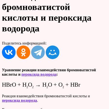
бромноватистой
кислоты и пероксида
водорода
Поделитесь информацией:
Уравнение реакции взаимодействия бромноватистой
кислоты и
пероксида водорода
:
HBrO + H
O
→ H
O + O
+ HBr
2
2
2
2
Реакция взаимодействия бромноватистой кислоты и
пероксида водорода
.