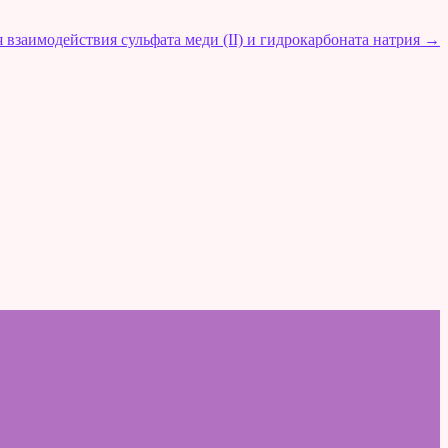
 взаимодействия сульфата меди (II) и гидрокарбоната натрия
→