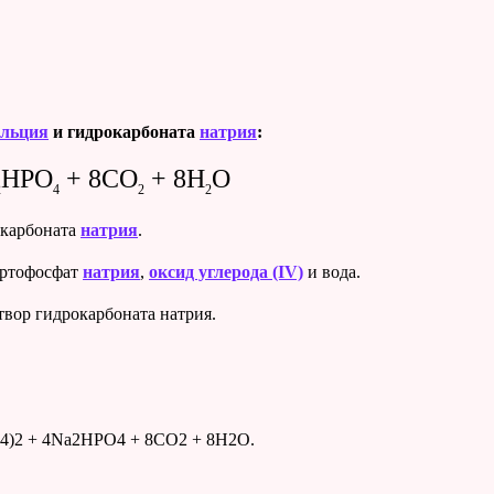
альция
и гидрокарбоната
натрия
:
HPO
+ 8CO
+ 8H
O
2
4
2
2
карбоната
натрия
.
ортофосфат
натрия
,
оксид углерода (IV)
и вода.
вор гидрокарбоната натрия.
4)2 + 4Na2HPO4 + 8CO2 + 8H2O.