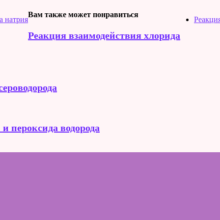
Вам также может понравиться
а натрия
Реакция
Реакция взаимодействия хлорида
сероводорода
 и пероксида водорода