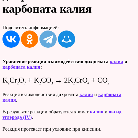
карбоната калия
Поделитесь информацией:
Уравнение реакции взаимодействия дихромата
калия
и
карбоната калия
:
K
Cr
O
+ K
CO
→ 2K
CrO
+ CO
2
2
7
2
3
2
4
2
Реакция взаимодействия дихромата
калия
и
карбоната
калия
.
В результате реакции образуются хромат
калия
и
оксид
углерода (IV)
.
Реакция протекает при условии: при кипении.