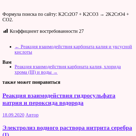
Формула поиска по сайту: K2Cr2O7 + K2CO3 → 2K2CrO4 +
CO2.
Коэффициент востребованности
27
←
Реакция взаимодействия карбоната калия и уксусной
кислоты
Вам
Реакция взаимодействия карбоната калия, хлорида
хрома (III) и воды
→
также может понравиться
Реакция взаимодействия гидросульфата
натрия и пероксида водорода
18.09.2020
Автор
Электролиз водного раствора нитрита серебра
(I)