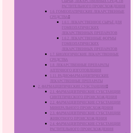
СЫРЬЯ, ЛЕКАРСТВЕННЫХ СРЕДСТВ
РАСТИТЕЛЬНОГО ПРОИСХОЖДЕНИЯ
1.6. ГОМЕОПАТИЧЕСКИЕ ЛЕКАРСТВЕННЫЕ
СРЕДСТВА
1.6.1. ЛЕКАРСТВЕННОЕ СЫРЬЁ ДЛЯ
ГОМЕОПАТИЧЕСКИХ
ЛЕКАРСТВЕННЫХ ПРЕПАРАТОВ
1.6.2. ЛЕКАРСТВЕННЫЕ ФОРМЫ
ГОМЕОПАТИЧЕСКИХ
ЛЕКАРСТВЕННЫХ ПРЕПАРАТОВ
1.7. БИОЛОГИЧЕСКИЕ ЛЕКАРСТВЕННЫЕ
СРЕДСТВА
1.8. ЛЕКАРСТВЕННЫЕ ПРЕПАРАТЫ
АПТЕЧНОГО ИЗГОТОВЛЕНИЯ
1.11. РАДИОФАРМАЦЕВТИЧЕСКИЕ
ЛЕКАРСТВЕННЫЕ ПРЕПАРАТЫ
2. ФАРМАЦЕВТИЧЕСКИЕ СУБСТАНЦИИ
2.1. ФАРМАЦЕВТИЧЕСКИЕ СУБСТАНЦИИ
СИНТЕТИЧЕСКОГО ПРОИСХОЖДЕНИЯ
2.2. ФАРМАЦЕВТИЧЕСКИЕ СУБСТАНЦИИ
МИНЕРАЛЬНОГО ПРОИСХОЖДЕНИЯ
2.3. ФАРМАЦЕВТИЧЕСКИЕ СУБСТАНЦИИ
ЖИВОТНОГО ПРОИСХОЖДЕНИЯ
2.4. ФАРМАЦЕВТИЧЕСКИЕ СУБСТАНЦИИ
РАСТИТЕЛЬНОГО ПРОИСХОЖДЕНИЯ