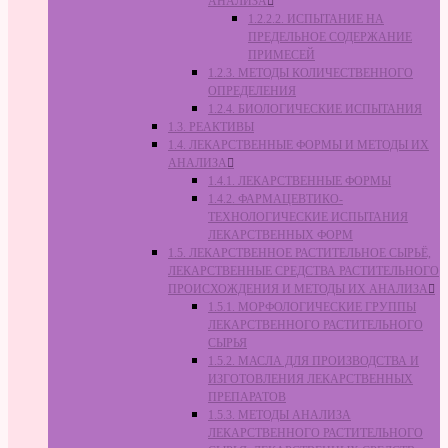
АНАЛИЗА
1.2.2.2. ИСПЫТАНИЕ НА
ПРЕДЕЛЬНОЕ СОДЕРЖАНИЕ
ПРИМЕСЕЙ
1.2.3. МЕТОДЫ КОЛИЧЕСТВЕННОГО
ОПРЕДЕЛЕНИЯ
1.2.4. БИОЛОГИЧЕСКИЕ ИСПЫТАНИЯ
1.3. РЕАКТИВЫ
1.4. ЛЕКАРСТВЕННЫЕ ФОРМЫ И МЕТОДЫ ИХ
АНАЛИЗА
1.4.1. ЛЕКАРСТВЕННЫЕ ФОРМЫ
1.4.2. ФАРМАЦЕВТИКО-
ТЕХНОЛОГИЧЕСКИЕ ИСПЫТАНИЯ
ЛЕКАРСТВЕННЫХ ФОРМ
1.5. ЛЕКАРСТВЕННОЕ РАСТИТЕЛЬНОЕ СЫРЬЁ,
ЛЕКАРСТВЕННЫЕ СРЕДСТВА РАСТИТЕЛЬНОГО
ПРОИСХОЖДЕНИЯ И МЕТОДЫ ИХ АНАЛИЗА
1.5.1. МОРФОЛОГИЧЕСКИЕ ГРУППЫ
ЛЕКАРСТВЕННОГО РАСТИТЕЛЬНОГО
СЫРЬЯ
1.5.2. МАСЛА ДЛЯ ПРОИЗВОДСТВА И
ИЗГОТОВЛЕНИЯ ЛЕКАРСТВЕННЫХ
ПРЕПАРАТОВ
1.5.3. МЕТОДЫ АНАЛИЗА
ЛЕКАРСТВЕННОГО РАСТИТЕЛЬНОГО