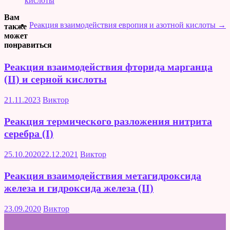
кислоты
Вам
Реакция взаимодействия европия и азотной кислоты
→
также
может
понравиться
Реакция взаимодействия фторида марганца
(II) и серной кислоты
21.11.2023
Виктор
Реакция термического разложения нитрита
серебра (I)
25.10.2020
22.12.2021
Виктор
Реакция взаимодействия метагидроксида
железа и гидроксида железа (II)
23.09.2020
Виктор