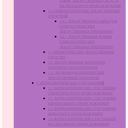
СЫРЬЯ, ЛЕКАРСТВЕННЫХ СРЕДСТВ
РАСТИТЕЛЬНОГО ПРОИСХОЖДЕНИЯ
1.6. ГОМЕОПАТИЧЕСКИЕ ЛЕКАРСТВЕННЫЕ
СРЕДСТВА
1.6.1. ЛЕКАРСТВЕННОЕ СЫРЬЁ ДЛЯ
ГОМЕОПАТИЧЕСКИХ
ЛЕКАРСТВЕННЫХ ПРЕПАРАТОВ
1.6.2. ЛЕКАРСТВЕННЫЕ ФОРМЫ
ГОМЕОПАТИЧЕСКИХ
ЛЕКАРСТВЕННЫХ ПРЕПАРАТОВ
1.7. БИОЛОГИЧЕСКИЕ ЛЕКАРСТВЕННЫЕ
СРЕДСТВА
1.8. ЛЕКАРСТВЕННЫЕ ПРЕПАРАТЫ
АПТЕЧНОГО ИЗГОТОВЛЕНИЯ
1.11. РАДИОФАРМАЦЕВТИЧЕСКИЕ
ЛЕКАРСТВЕННЫЕ ПРЕПАРАТЫ
2. ФАРМАЦЕВТИЧЕСКИЕ СУБСТАНЦИИ
2.1. ФАРМАЦЕВТИЧЕСКИЕ СУБСТАНЦИИ
СИНТЕТИЧЕСКОГО ПРОИСХОЖДЕНИЯ
2.2. ФАРМАЦЕВТИЧЕСКИЕ СУБСТАНЦИИ
МИНЕРАЛЬНОГО ПРОИСХОЖДЕНИЯ
2.3. ФАРМАЦЕВТИЧЕСКИЕ СУБСТАНЦИИ
ЖИВОТНОГО ПРОИСХОЖДЕНИЯ
2.4. ФАРМАЦЕВТИЧЕСКИЕ СУБСТАНЦИИ
РАСТИТЕЛЬНОГО ПРОИСХОЖДЕНИЯ