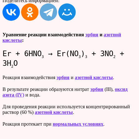
Поделитесь информацией:
Уравнение реакции взаимодействия
эрбия
и
азотной
кислоты
:
Er + 6HNO
→ Er(NO
)
+ 3NO
+
3
3
3
2
3H
O
2
Реакция взаимодействия
эрбия
и
азотной кислоты
.
В результате реакции образуются нитрат
эрбия
(III),
оксид
азота (IV)
и вода.
Для проведения реакции используется концентрированный
раствор (60 %)
азотной кислоты
.
Реакция протекает при
нормальных условиях
.