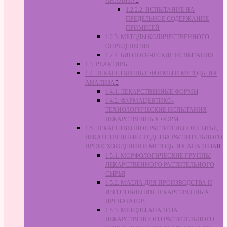
АНАЛИЗА
1.2.2.2. ИСПЫТАНИЕ НА
ПРЕДЕЛЬНОЕ СОДЕРЖАНИЕ
ПРИМЕСЕЙ
1.2.3. МЕТОДЫ КОЛИЧЕСТВЕННОГО
ОПРЕДЕЛЕНИЯ
1.2.4. БИОЛОГИЧЕСКИЕ ИСПЫТАНИЯ
1.3. РЕАКТИВЫ
1.4. ЛЕКАРСТВЕННЫЕ ФОРМЫ И МЕТОДЫ ИХ
АНАЛИЗА
1.4.1. ЛЕКАРСТВЕННЫЕ ФОРМЫ
1.4.2. ФАРМАЦЕВТИКО-
ТЕХНОЛОГИЧЕСКИЕ ИСПЫТАНИЯ
ЛЕКАРСТВЕННЫХ ФОРМ
1.5. ЛЕКАРСТВЕННОЕ РАСТИТЕЛЬНОЕ СЫРЬЁ,
ЛЕКАРСТВЕННЫЕ СРЕДСТВА РАСТИТЕЛЬНОГО
ПРОИСХОЖДЕНИЯ И МЕТОДЫ ИХ АНАЛИЗА
1.5.1. МОРФОЛОГИЧЕСКИЕ ГРУППЫ
ЛЕКАРСТВЕННОГО РАСТИТЕЛЬНОГО
СЫРЬЯ
1.5.2. МАСЛА ДЛЯ ПРОИЗВОДСТВА И
ИЗГОТОВЛЕНИЯ ЛЕКАРСТВЕННЫХ
ПРЕПАРАТОВ
1.5.3. МЕТОДЫ АНАЛИЗА
ЛЕКАРСТВЕННОГО РАСТИТЕЛЬНОГО