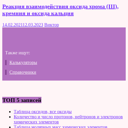
Реакция взаимодействия оксида хрома (III),
кремния и оксида кальция
14.02.2021
12.03.2023
Виктор
Также ищут:
Калькуляторы
Справочники
ТОП 5 записей
Таблица оксидов, все оксиды
Количество и число протонов, нейтронов и электронов
химических элементов
Таблица молярных масс химических элементов