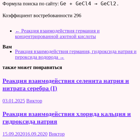
Ge + GeCl4 → GeCl2.
Формула поиска по сайту:
Коэффициент востребованности
296
←
Реакция взаимодействия германия и
концентрированной азотной кислоты
Вам
Реакция взаимодействия германия, гидроксида натрия и
пероксида водорода
→
также может понравиться
Реакция взаимодействия селенита натрия и
нитрата серебра (I)
03.01.2025
Виктор
Реакция взаимодействия хлорида кальция и
гидроксида натрия
15.09.2020
16.09.2020
Виктор