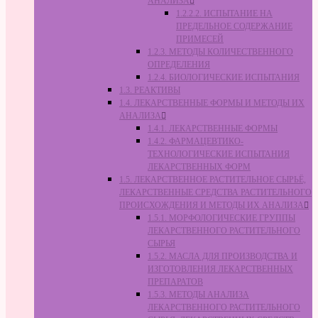
АНАЛИЗА
1.2.2.2. ИСПЫТАНИЕ НА
ПРЕДЕЛЬНОЕ СОДЕРЖАНИЕ
ПРИМЕСЕЙ
1.2.3. МЕТОДЫ КОЛИЧЕСТВЕННОГО
ОПРЕДЕЛЕНИЯ
1.2.4. БИОЛОГИЧЕСКИЕ ИСПЫТАНИЯ
1.3. РЕАКТИВЫ
1.4. ЛЕКАРСТВЕННЫЕ ФОРМЫ И МЕТОДЫ ИХ
АНАЛИЗА
1.4.1. ЛЕКАРСТВЕННЫЕ ФОРМЫ
1.4.2. ФАРМАЦЕВТИКО-
ТЕХНОЛОГИЧЕСКИЕ ИСПЫТАНИЯ
ЛЕКАРСТВЕННЫХ ФОРМ
1.5. ЛЕКАРСТВЕННОЕ РАСТИТЕЛЬНОЕ СЫРЬЁ,
ЛЕКАРСТВЕННЫЕ СРЕДСТВА РАСТИТЕЛЬНОГО
ПРОИСХОЖДЕНИЯ И МЕТОДЫ ИХ АНАЛИЗА
1.5.1. МОРФОЛОГИЧЕСКИЕ ГРУППЫ
ЛЕКАРСТВЕННОГО РАСТИТЕЛЬНОГО
СЫРЬЯ
1.5.2. МАСЛА ДЛЯ ПРОИЗВОДСТВА И
ИЗГОТОВЛЕНИЯ ЛЕКАРСТВЕННЫХ
ПРЕПАРАТОВ
1.5.3. МЕТОДЫ АНАЛИЗА
ЛЕКАРСТВЕННОГО РАСТИТЕЛЬНОГО