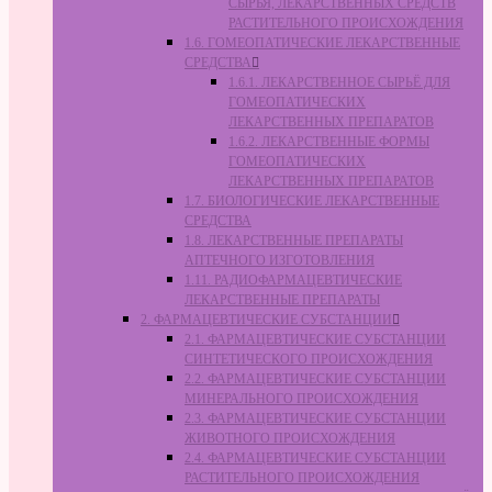
СЫРЬЯ, ЛЕКАРСТВЕННЫХ СРЕДСТВ
РАСТИТЕЛЬНОГО ПРОИСХОЖДЕНИЯ
1.6. ГОМЕОПАТИЧЕСКИЕ ЛЕКАРСТВЕННЫЕ
СРЕДСТВА
1.6.1. ЛЕКАРСТВЕННОЕ СЫРЬЁ ДЛЯ
ГОМЕОПАТИЧЕСКИХ
ЛЕКАРСТВЕННЫХ ПРЕПАРАТОВ
1.6.2. ЛЕКАРСТВЕННЫЕ ФОРМЫ
ГОМЕОПАТИЧЕСКИХ
ЛЕКАРСТВЕННЫХ ПРЕПАРАТОВ
1.7. БИОЛОГИЧЕСКИЕ ЛЕКАРСТВЕННЫЕ
СРЕДСТВА
1.8. ЛЕКАРСТВЕННЫЕ ПРЕПАРАТЫ
АПТЕЧНОГО ИЗГОТОВЛЕНИЯ
1.11. РАДИОФАРМАЦЕВТИЧЕСКИЕ
ЛЕКАРСТВЕННЫЕ ПРЕПАРАТЫ
2. ФАРМАЦЕВТИЧЕСКИЕ СУБСТАНЦИИ
2.1. ФАРМАЦЕВТИЧЕСКИЕ СУБСТАНЦИИ
СИНТЕТИЧЕСКОГО ПРОИСХОЖДЕНИЯ
2.2. ФАРМАЦЕВТИЧЕСКИЕ СУБСТАНЦИИ
МИНЕРАЛЬНОГО ПРОИСХОЖДЕНИЯ
2.3. ФАРМАЦЕВТИЧЕСКИЕ СУБСТАНЦИИ
ЖИВОТНОГО ПРОИСХОЖДЕНИЯ
2.4. ФАРМАЦЕВТИЧЕСКИЕ СУБСТАНЦИИ
РАСТИТЕЛЬНОГО ПРОИСХОЖДЕНИЯ