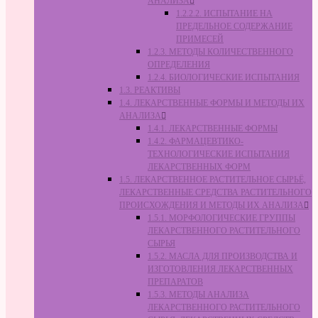
АНАЛИЗА
1.2.2.2. ИСПЫТАНИЕ НА
ПРЕДЕЛЬНОЕ СОДЕРЖАНИЕ
ПРИМЕСЕЙ
1.2.3. МЕТОДЫ КОЛИЧЕСТВЕННОГО
ОПРЕДЕЛЕНИЯ
1.2.4. БИОЛОГИЧЕСКИЕ ИСПЫТАНИЯ
1.3. РЕАКТИВЫ
1.4. ЛЕКАРСТВЕННЫЕ ФОРМЫ И МЕТОДЫ ИХ
АНАЛИЗА
1.4.1. ЛЕКАРСТВЕННЫЕ ФОРМЫ
1.4.2. ФАРМАЦЕВТИКО-
ТЕХНОЛОГИЧЕСКИЕ ИСПЫТАНИЯ
ЛЕКАРСТВЕННЫХ ФОРМ
1.5. ЛЕКАРСТВЕННОЕ РАСТИТЕЛЬНОЕ СЫРЬЁ,
ЛЕКАРСТВЕННЫЕ СРЕДСТВА РАСТИТЕЛЬНОГО
ПРОИСХОЖДЕНИЯ И МЕТОДЫ ИХ АНАЛИЗА
1.5.1. МОРФОЛОГИЧЕСКИЕ ГРУППЫ
ЛЕКАРСТВЕННОГО РАСТИТЕЛЬНОГО
СЫРЬЯ
1.5.2. МАСЛА ДЛЯ ПРОИЗВОДСТВА И
ИЗГОТОВЛЕНИЯ ЛЕКАРСТВЕННЫХ
ПРЕПАРАТОВ
1.5.3. МЕТОДЫ АНАЛИЗА
ЛЕКАРСТВЕННОГО РАСТИТЕЛЬНОГО