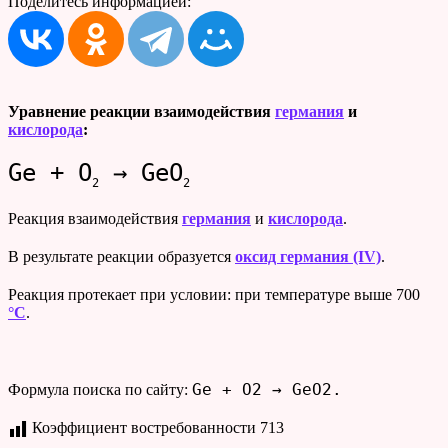
Поделитесь информацией:
Уравнение реакции взаимодействия
германия
и
кислорода
:
Ge + O
→ GeO
2
2
Реакция взаимодействия
германия
и
кислорода
.
В результате реакции образуется
оксид германия (IV)
.
Реакция протекает при условии: при температуре выше 700
°C
.
Ge + O2 → GeO2.
Формула поиска по сайту:
Коэффициент востребованности
713