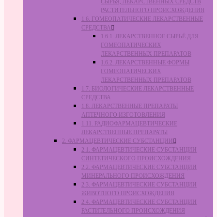
СЫРЬЯ, ЛЕКАРСТВЕННЫХ СРЕДСТВ
РАСТИТЕЛЬНОГО ПРОИСХОЖДЕНИЯ
1.6. ГОМЕОПАТИЧЕСКИЕ ЛЕКАРСТВЕННЫЕ
СРЕДСТВА
1.6.1. ЛЕКАРСТВЕННОЕ СЫРЬЁ ДЛЯ
ГОМЕОПАТИЧЕСКИХ
ЛЕКАРСТВЕННЫХ ПРЕПАРАТОВ
1.6.2. ЛЕКАРСТВЕННЫЕ ФОРМЫ
ГОМЕОПАТИЧЕСКИХ
ЛЕКАРСТВЕННЫХ ПРЕПАРАТОВ
1.7. БИОЛОГИЧЕСКИЕ ЛЕКАРСТВЕННЫЕ
СРЕДСТВА
1.8. ЛЕКАРСТВЕННЫЕ ПРЕПАРАТЫ
АПТЕЧНОГО ИЗГОТОВЛЕНИЯ
1.11. РАДИОФАРМАЦЕВТИЧЕСКИЕ
ЛЕКАРСТВЕННЫЕ ПРЕПАРАТЫ
2. ФАРМАЦЕВТИЧЕСКИЕ СУБСТАНЦИИ
2.1. ФАРМАЦЕВТИЧЕСКИЕ СУБСТАНЦИИ
СИНТЕТИЧЕСКОГО ПРОИСХОЖДЕНИЯ
2.2. ФАРМАЦЕВТИЧЕСКИЕ СУБСТАНЦИИ
МИНЕРАЛЬНОГО ПРОИСХОЖДЕНИЯ
2.3. ФАРМАЦЕВТИЧЕСКИЕ СУБСТАНЦИИ
ЖИВОТНОГО ПРОИСХОЖДЕНИЯ
2.4. ФАРМАЦЕВТИЧЕСКИЕ СУБСТАНЦИИ
РАСТИТЕЛЬНОГО ПРОИСХОЖДЕНИЯ