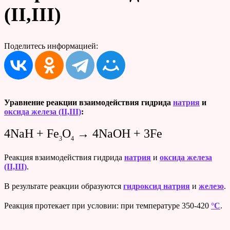
(II,III)
Поделитесь информацией:
Уравнение реакции взаимодействия гидрида
натрия
и
оксида железа (II,III)
:
4NaH + Fe
O
→ 4NaOH + 3Fe
3
4
Реакция взаимодействия гидрида
натрия
и
оксида железа
(II,III)
.
В результате реакции образуются
гидроксид натрия
и
железо
.
Реакция протекает при условии: при температуре 350-420
°C
.