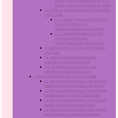
СЫРЬЯ, ЛЕКАРСТВЕННЫХ СРЕДСТВ
РАСТИТЕЛЬНОГО ПРОИСХОЖДЕНИЯ
1.6. ГОМЕОПАТИЧЕСКИЕ ЛЕКАРСТВЕННЫЕ
СРЕДСТВА
1.6.1. ЛЕКАРСТВЕННОЕ СЫРЬЁ ДЛЯ
ГОМЕОПАТИЧЕСКИХ
ЛЕКАРСТВЕННЫХ ПРЕПАРАТОВ
1.6.2. ЛЕКАРСТВЕННЫЕ ФОРМЫ
ГОМЕОПАТИЧЕСКИХ
ЛЕКАРСТВЕННЫХ ПРЕПАРАТОВ
1.7. БИОЛОГИЧЕСКИЕ ЛЕКАРСТВЕННЫЕ
СРЕДСТВА
1.8. ЛЕКАРСТВЕННЫЕ ПРЕПАРАТЫ
АПТЕЧНОГО ИЗГОТОВЛЕНИЯ
1.11. РАДИОФАРМАЦЕВТИЧЕСКИЕ
ЛЕКАРСТВЕННЫЕ ПРЕПАРАТЫ
2. ФАРМАЦЕВТИЧЕСКИЕ СУБСТАНЦИИ
2.1. ФАРМАЦЕВТИЧЕСКИЕ СУБСТАНЦИИ
СИНТЕТИЧЕСКОГО ПРОИСХОЖДЕНИЯ
2.2. ФАРМАЦЕВТИЧЕСКИЕ СУБСТАНЦИИ
МИНЕРАЛЬНОГО ПРОИСХОЖДЕНИЯ
2.3. ФАРМАЦЕВТИЧЕСКИЕ СУБСТАНЦИИ
ЖИВОТНОГО ПРОИСХОЖДЕНИЯ
2.4. ФАРМАЦЕВТИЧЕСКИЕ СУБСТАНЦИИ
РАСТИТЕЛЬНОГО ПРОИСХОЖДЕНИЯ