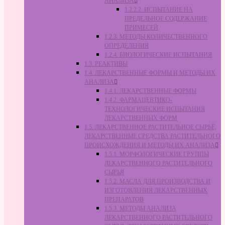
АНАЛИЗА
1.2.2.2. ИСПЫТАНИЕ НА
ПРЕДЕЛЬНОЕ СОДЕРЖАНИЕ
ПРИМЕСЕЙ
1.2.3. МЕТОДЫ КОЛИЧЕСТВЕННОГО
ОПРЕДЕЛЕНИЯ
1.2.4. БИОЛОГИЧЕСКИЕ ИСПЫТАНИЯ
1.3. РЕАКТИВЫ
1.4. ЛЕКАРСТВЕННЫЕ ФОРМЫ И МЕТОДЫ ИХ
АНАЛИЗА
1.4.1. ЛЕКАРСТВЕННЫЕ ФОРМЫ
1.4.2. ФАРМАЦЕВТИКО-
ТЕХНОЛОГИЧЕСКИЕ ИСПЫТАНИЯ
ЛЕКАРСТВЕННЫХ ФОРМ
1.5. ЛЕКАРСТВЕННОЕ РАСТИТЕЛЬНОЕ СЫРЬЁ,
ЛЕКАРСТВЕННЫЕ СРЕДСТВА РАСТИТЕЛЬНОГО
ПРОИСХОЖДЕНИЯ И МЕТОДЫ ИХ АНАЛИЗА
1.5.1. МОРФОЛОГИЧЕСКИЕ ГРУППЫ
ЛЕКАРСТВЕННОГО РАСТИТЕЛЬНОГО
СЫРЬЯ
1.5.2. МАСЛА ДЛЯ ПРОИЗВОДСТВА И
ИЗГОТОВЛЕНИЯ ЛЕКАРСТВЕННЫХ
ПРЕПАРАТОВ
1.5.3. МЕТОДЫ АНАЛИЗА
ЛЕКАРСТВЕННОГО РАСТИТЕЛЬНОГО