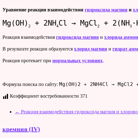
Уравнение реакции взаимодействия
гидроксида магния
и
х
Mg(OH)
+ 2NH
Cl → MgCl
+ 2(NH
·
2
4
2
3
Реакция взаимодействия
гидроксида магния
и
хлорида аммо
В результате реакции образуются
хлорид магния
и
гидрат ам
Реакция протекает при
нормальных условиях
.
Mg(OH)2 + 2NH4Cl → MgCl2 
Формула поиска по сайту:
Коэффициент востребованности
371
←
Реакция взаимодействия гидроксида магния и хлорово
кремния (IV)