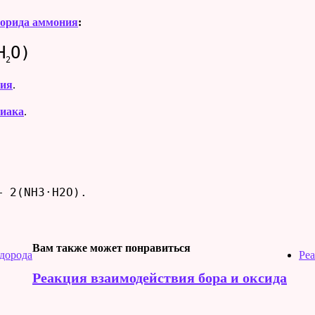
лорида аммония
:
H
O)
2
ния
.
миака
.
+ 2(NH3·H2O).
Вам также может понравиться
дорода
Реа
Реакция взаимодействия бора и оксида