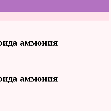
орида аммония
орида аммония