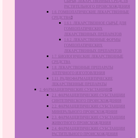
СЫРЬЯ, ЛЕКАРСТВЕННЫХ СРЕДСТВ
РАСТИТЕЛЬНОГО ПРОИСХОЖДЕНИЯ
1.6. ГОМЕОПАТИЧЕСКИЕ ЛЕКАРСТВЕННЫЕ
СРЕДСТВА
1.6.1. ЛЕКАРСТВЕННОЕ СЫРЬЁ ДЛЯ
ГОМЕОПАТИЧЕСКИХ
ЛЕКАРСТВЕННЫХ ПРЕПАРАТОВ
1.6.2. ЛЕКАРСТВЕННЫЕ ФОРМЫ
ГОМЕОПАТИЧЕСКИХ
ЛЕКАРСТВЕННЫХ ПРЕПАРАТОВ
1.7. БИОЛОГИЧЕСКИЕ ЛЕКАРСТВЕННЫЕ
СРЕДСТВА
1.8. ЛЕКАРСТВЕННЫЕ ПРЕПАРАТЫ
АПТЕЧНОГО ИЗГОТОВЛЕНИЯ
1.11. РАДИОФАРМАЦЕВТИЧЕСКИЕ
ЛЕКАРСТВЕННЫЕ ПРЕПАРАТЫ
2. ФАРМАЦЕВТИЧЕСКИЕ СУБСТАНЦИИ
2.1. ФАРМАЦЕВТИЧЕСКИЕ СУБСТАНЦИИ
СИНТЕТИЧЕСКОГО ПРОИСХОЖДЕНИЯ
2.2. ФАРМАЦЕВТИЧЕСКИЕ СУБСТАНЦИИ
МИНЕРАЛЬНОГО ПРОИСХОЖДЕНИЯ
2.3. ФАРМАЦЕВТИЧЕСКИЕ СУБСТАНЦИИ
ЖИВОТНОГО ПРОИСХОЖДЕНИЯ
2.4. ФАРМАЦЕВТИЧЕСКИЕ СУБСТАНЦИИ
РАСТИТЕЛЬНОГО ПРОИСХОЖДЕНИЯ