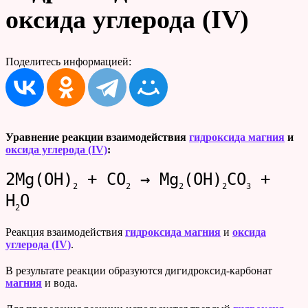
оксида углерода (IV)
Поделитесь информацией:
Уравнение реакции взаимодействия
гидроксида магния
и
оксида углерода (IV)
:
2Mg(OH)
+ CO
→ Mg
(OH)
CO
+
2
2
2
2
3
H
O
2
Реакция взаимодействия
гидроксида магния
и
оксида
углерода (IV)
.
В результате реакции образуются дигидроксид-карбонат
магния
и вода.