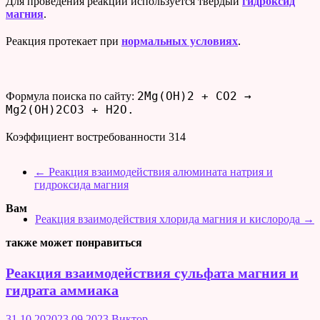
Для проведения реакции используется твердый
гидроксид
магния
.
Реакция протекает при
нормальных условиях
.
2Mg(OH)2 + CO2 →
Формула поиска по сайту:
Mg2(OH)2CO3 + H2O.
Коэффициент востребованности
314
←
Реакция взаимодействия алюмината натрия и
гидроксида магния
Вам
Реакция взаимодействия хлорида магния и кислорода
→
также может понравиться
Реакция взаимодействия сульфата магния и
гидрата аммиака
31.10.2020
23.09.2023
Виктор