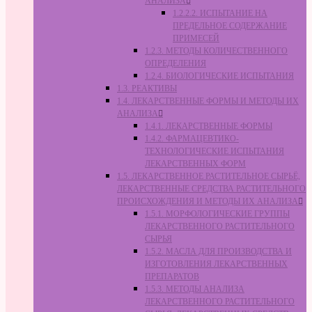
АНАЛИЗА
1.2.2.2. ИСПЫТАНИЕ НА
ПРЕДЕЛЬНОЕ СОДЕРЖАНИЕ
ПРИМЕСЕЙ
1.2.3. МЕТОДЫ КОЛИЧЕСТВЕННОГО
ОПРЕДЕЛЕНИЯ
1.2.4. БИОЛОГИЧЕСКИЕ ИСПЫТАНИЯ
1.3. РЕАКТИВЫ
1.4. ЛЕКАРСТВЕННЫЕ ФОРМЫ И МЕТОДЫ ИХ
АНАЛИЗА
1.4.1. ЛЕКАРСТВЕННЫЕ ФОРМЫ
1.4.2. ФАРМАЦЕВТИКО-
ТЕХНОЛОГИЧЕСКИЕ ИСПЫТАНИЯ
ЛЕКАРСТВЕННЫХ ФОРМ
1.5. ЛЕКАРСТВЕННОЕ РАСТИТЕЛЬНОЕ СЫРЬЁ,
ЛЕКАРСТВЕННЫЕ СРЕДСТВА РАСТИТЕЛЬНОГО
ПРОИСХОЖДЕНИЯ И МЕТОДЫ ИХ АНАЛИЗА
1.5.1. МОРФОЛОГИЧЕСКИЕ ГРУППЫ
ЛЕКАРСТВЕННОГО РАСТИТЕЛЬНОГО
СЫРЬЯ
1.5.2. МАСЛА ДЛЯ ПРОИЗВОДСТВА И
ИЗГОТОВЛЕНИЯ ЛЕКАРСТВЕННЫХ
ПРЕПАРАТОВ
1.5.3. МЕТОДЫ АНАЛИЗА
ЛЕКАРСТВЕННОГО РАСТИТЕЛЬНОГО