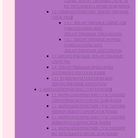
СЫРЬЯ, ЛЕКАРСТВЕННЫХ СРЕДСТВ
РАСТИТЕЛЬНОГО ПРОИСХОЖДЕНИЯ
1.6. ГОМЕОПАТИЧЕСКИЕ ЛЕКАРСТВЕННЫЕ
СРЕДСТВА
1.6.1. ЛЕКАРСТВЕННОЕ СЫРЬЁ ДЛЯ
ГОМЕОПАТИЧЕСКИХ
ЛЕКАРСТВЕННЫХ ПРЕПАРАТОВ
1.6.2. ЛЕКАРСТВЕННЫЕ ФОРМЫ
ГОМЕОПАТИЧЕСКИХ
ЛЕКАРСТВЕННЫХ ПРЕПАРАТОВ
1.7. БИОЛОГИЧЕСКИЕ ЛЕКАРСТВЕННЫЕ
СРЕДСТВА
1.8. ЛЕКАРСТВЕННЫЕ ПРЕПАРАТЫ
АПТЕЧНОГО ИЗГОТОВЛЕНИЯ
1.11. РАДИОФАРМАЦЕВТИЧЕСКИЕ
ЛЕКАРСТВЕННЫЕ ПРЕПАРАТЫ
2. ФАРМАЦЕВТИЧЕСКИЕ СУБСТАНЦИИ
2.1. ФАРМАЦЕВТИЧЕСКИЕ СУБСТАНЦИИ
СИНТЕТИЧЕСКОГО ПРОИСХОЖДЕНИЯ
2.2. ФАРМАЦЕВТИЧЕСКИЕ СУБСТАНЦИИ
МИНЕРАЛЬНОГО ПРОИСХОЖДЕНИЯ
2.3. ФАРМАЦЕВТИЧЕСКИЕ СУБСТАНЦИИ
ЖИВОТНОГО ПРОИСХОЖДЕНИЯ
2.4. ФАРМАЦЕВТИЧЕСКИЕ СУБСТАНЦИИ
РАСТИТЕЛЬНОГО ПРОИСХОЖДЕНИЯ