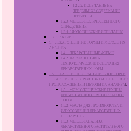
АНАЛИЗА
1.2.2.2. ИСПЫТАНИЕ НА
ПРЕДЕЛЬНОЕ СОДЕРЖАНИЕ
ПРИМЕСЕЙ
1.2.3. МЕТОДЫ КОЛИЧЕСТВЕННОГО
ОПРЕДЕЛЕНИЯ
1.2.4. БИОЛОГИЧЕСКИЕ ИСПЫТАНИЯ
1.3. РЕАКТИВЫ
1.4. ЛЕКАРСТВЕННЫЕ ФОРМЫ И МЕТОДЫ ИХ
АНАЛИЗА
1.4.1. ЛЕКАРСТВЕННЫЕ ФОРМЫ
1.4.2. ФАРМАЦЕВТИКО-
ТЕХНОЛОГИЧЕСКИЕ ИСПЫТАНИЯ
ЛЕКАРСТВЕННЫХ ФОРМ
1.5. ЛЕКАРСТВЕННОЕ РАСТИТЕЛЬНОЕ СЫРЬЁ,
ЛЕКАРСТВЕННЫЕ СРЕДСТВА РАСТИТЕЛЬНОГО
ПРОИСХОЖДЕНИЯ И МЕТОДЫ ИХ АНАЛИЗА
1.5.1. МОРФОЛОГИЧЕСКИЕ ГРУППЫ
ЛЕКАРСТВЕННОГО РАСТИТЕЛЬНОГО
СЫРЬЯ
1.5.2. МАСЛА ДЛЯ ПРОИЗВОДСТВА И
ИЗГОТОВЛЕНИЯ ЛЕКАРСТВЕННЫХ
ПРЕПАРАТОВ
1.5.3. МЕТОДЫ АНАЛИЗА
ЛЕКАРСТВЕННОГО РАСТИТЕЛЬНОГО