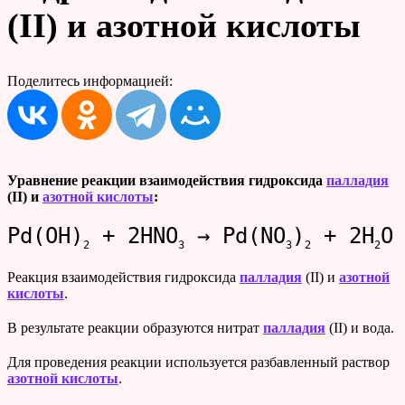
(II) и азотной кислоты
Поделитесь информацией:
Уравнение реакции взаимодействия гидроксида
палладия
(II) и
азотной кислоты
:
Pd(OH)
+ 2HNO
→ Pd(NO
)
+ 2H
O
2
3
3
2
2
Реакция взаимодействия гидроксида
палладия
(II) и
азотной
кислоты
.
В результате реакции образуются нитрат
палладия
(II) и вода.
Для проведения реакции используется разбавленный раствор
азотной кислоты
.