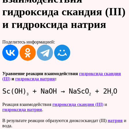
гидроксида скандия (III)
и гидроксида натрия
Поделитесь информацией:
Уравнение реакции взаимодействия
гидроксида скандия
(III)
и
гидроксида натрия
:
Sc(OH)
+ NaOH → NaScO
+ 2H
O
3
2
2
Реакция взаимодействия
гидроксида скандия (III)
и
гидроксида натрия
.
В результате реакции образуются диоксоскандат (III)
натрия
и
вода.