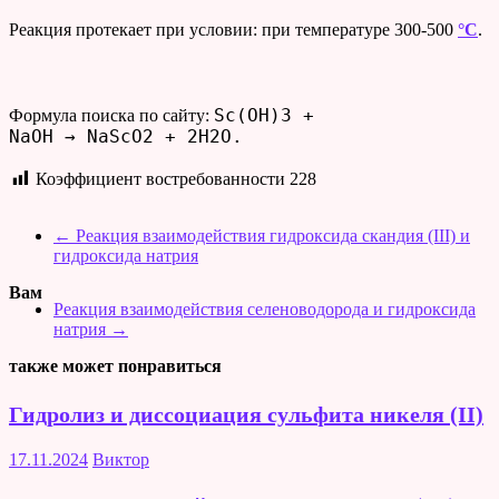
Реакция протекает при условии: при температуре 300-500
°C
.
Sc(OH)3 +
Формула поиска по сайту:
NaOH → NaScO2 + 2H2O.
Коэффициент востребованности
228
←
Реакция взаимодействия гидроксида скандия (III) и
гидроксида натрия
Вам
Реакция взаимодействия селеноводорода и гидроксида
натрия
→
также может понравиться
Гидролиз и диссоциация сульфита никеля (II)
17.11.2024
Виктор