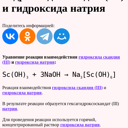
и гидроксида натрия
Поделитесь информацией:
Уравнение реакции взаимодействия
гидроксида скандия
(III)
и
гидроксида натрия
:
Sc(OH)
+ 3NaOH → Na
[Sc(OH)
]
3
3
6
Реакция взаимодействия
гидроксида скандия (III)
и
гидроксида натрия
.
В результате реакции образуется гексагидроксоскандат (III)
натрия
.
Для проведения реакции используется горячий,
концентрированный раствор
гидроксида натрия
.