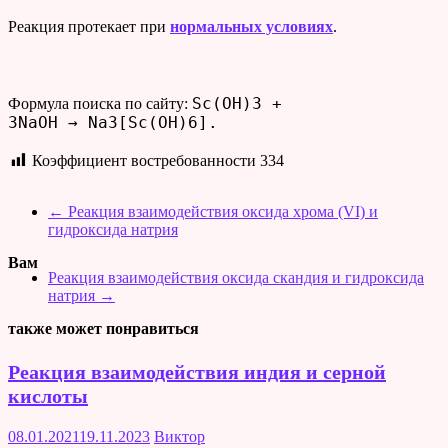
Реакция протекает при
нормальных условиях
.
Sc(OH)3 +
Формула поиска по сайту:
3NaOH → Na3[Sc(OH)6].
Коэффициент востребованности
334
←
Реакция взаимодействия оксида хрома (VI) и
гидроксида натрия
Вам
Реакция взаимодействия оксида скандия и гидроксида
натрия
→
также может понравиться
Реакция взаимодействия индия и серной
кислоты
08.01.2021
19.11.2023
Виктор