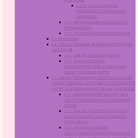
АНАЛИЗА
1.2.2.2. ИСПЫТАНИЕ НА
ПРЕДЕЛЬНОЕ СОДЕРЖАНИЕ
ПРИМЕСЕЙ
1.2.3. МЕТОДЫ КОЛИЧЕСТВЕННОГО
ОПРЕДЕЛЕНИЯ
1.2.4. БИОЛОГИЧЕСКИЕ ИСПЫТАНИЯ
1.3. РЕАКТИВЫ
1.4. ЛЕКАРСТВЕННЫЕ ФОРМЫ И МЕТОДЫ ИХ
АНАЛИЗА
1.4.1. ЛЕКАРСТВЕННЫЕ ФОРМЫ
1.4.2. ФАРМАЦЕВТИКО-
ТЕХНОЛОГИЧЕСКИЕ ИСПЫТАНИЯ
ЛЕКАРСТВЕННЫХ ФОРМ
1.5. ЛЕКАРСТВЕННОЕ РАСТИТЕЛЬНОЕ СЫРЬЁ,
ЛЕКАРСТВЕННЫЕ СРЕДСТВА РАСТИТЕЛЬНОГО
ПРОИСХОЖДЕНИЯ И МЕТОДЫ ИХ АНАЛИЗА
1.5.1. МОРФОЛОГИЧЕСКИЕ ГРУППЫ
ЛЕКАРСТВЕННОГО РАСТИТЕЛЬНОГО
СЫРЬЯ
1.5.2. МАСЛА ДЛЯ ПРОИЗВОДСТВА И
ИЗГОТОВЛЕНИЯ ЛЕКАРСТВЕННЫХ
ПРЕПАРАТОВ
1.5.3. МЕТОДЫ АНАЛИЗА
ЛЕКАРСТВЕННОГО РАСТИТЕЛЬНОГО