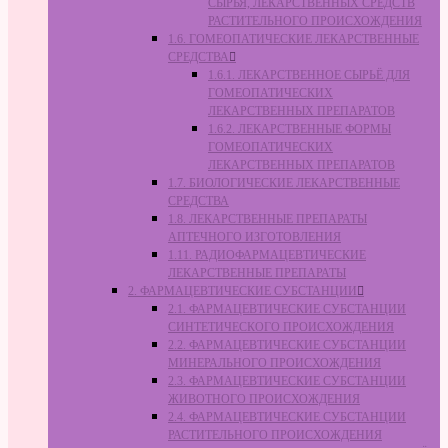
СЫРЬЯ, ЛЕКАРСТВЕННЫХ СРЕДСТВ
РАСТИТЕЛЬНОГО ПРОИСХОЖДЕНИЯ
1.6. ГОМЕОПАТИЧЕСКИЕ ЛЕКАРСТВЕННЫЕ
СРЕДСТВА
1.6.1. ЛЕКАРСТВЕННОЕ СЫРЬЁ ДЛЯ
ГОМЕОПАТИЧЕСКИХ
ЛЕКАРСТВЕННЫХ ПРЕПАРАТОВ
1.6.2. ЛЕКАРСТВЕННЫЕ ФОРМЫ
ГОМЕОПАТИЧЕСКИХ
ЛЕКАРСТВЕННЫХ ПРЕПАРАТОВ
1.7. БИОЛОГИЧЕСКИЕ ЛЕКАРСТВЕННЫЕ
СРЕДСТВА
1.8. ЛЕКАРСТВЕННЫЕ ПРЕПАРАТЫ
АПТЕЧНОГО ИЗГОТОВЛЕНИЯ
1.11. РАДИОФАРМАЦЕВТИЧЕСКИЕ
ЛЕКАРСТВЕННЫЕ ПРЕПАРАТЫ
2. ФАРМАЦЕВТИЧЕСКИЕ СУБСТАНЦИИ
2.1. ФАРМАЦЕВТИЧЕСКИЕ СУБСТАНЦИИ
СИНТЕТИЧЕСКОГО ПРОИСХОЖДЕНИЯ
2.2. ФАРМАЦЕВТИЧЕСКИЕ СУБСТАНЦИИ
МИНЕРАЛЬНОГО ПРОИСХОЖДЕНИЯ
2.3. ФАРМАЦЕВТИЧЕСКИЕ СУБСТАНЦИИ
ЖИВОТНОГО ПРОИСХОЖДЕНИЯ
2.4. ФАРМАЦЕВТИЧЕСКИЕ СУБСТАНЦИИ
РАСТИТЕЛЬНОГО ПРОИСХОЖДЕНИЯ