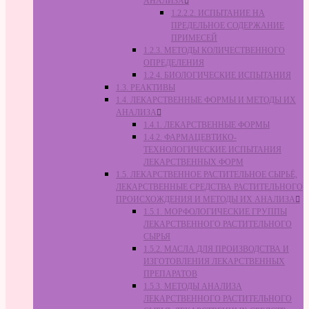
АНАЛИЗА
1.2.2.2. ИСПЫТАНИЕ НА
ПРЕДЕЛЬНОЕ СОДЕРЖАНИЕ
ПРИМЕСЕЙ
1.2.3. МЕТОДЫ КОЛИЧЕСТВЕННОГО
ОПРЕДЕЛЕНИЯ
1.2.4. БИОЛОГИЧЕСКИЕ ИСПЫТАНИЯ
1.3. РЕАКТИВЫ
1.4. ЛЕКАРСТВЕННЫЕ ФОРМЫ И МЕТОДЫ ИХ
АНАЛИЗА
1.4.1. ЛЕКАРСТВЕННЫЕ ФОРМЫ
1.4.2. ФАРМАЦЕВТИКО-
ТЕХНОЛОГИЧЕСКИЕ ИСПЫТАНИЯ
ЛЕКАРСТВЕННЫХ ФОРМ
1.5. ЛЕКАРСТВЕННОЕ РАСТИТЕЛЬНОЕ СЫРЬЁ,
ЛЕКАРСТВЕННЫЕ СРЕДСТВА РАСТИТЕЛЬНОГО
ПРОИСХОЖДЕНИЯ И МЕТОДЫ ИХ АНАЛИЗА
1.5.1. МОРФОЛОГИЧЕСКИЕ ГРУППЫ
ЛЕКАРСТВЕННОГО РАСТИТЕЛЬНОГО
СЫРЬЯ
1.5.2. МАСЛА ДЛЯ ПРОИЗВОДСТВА И
ИЗГОТОВЛЕНИЯ ЛЕКАРСТВЕННЫХ
ПРЕПАРАТОВ
1.5.3. МЕТОДЫ АНАЛИЗА
ЛЕКАРСТВЕННОГО РАСТИТЕЛЬНОГО