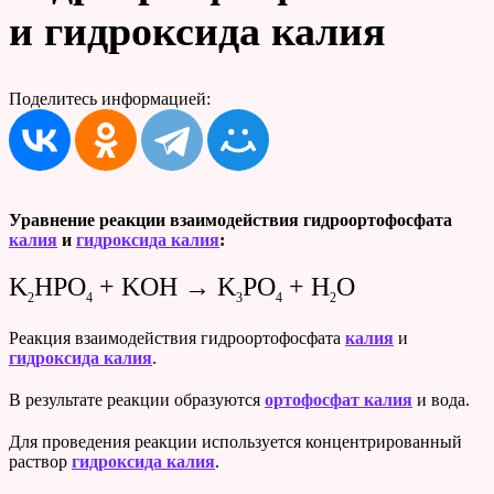
и гидроксида калия
Поделитесь информацией:
Уравнение реакции взаимодействия гидроортофосфата
калия
и
гидроксида калия
:
K
HPO
+ KOH → K
PO
+ H
O
2
4
3
4
2
Реакция взаимодействия гидроортофосфата
калия
и
гидроксида калия
.
В результате реакции образуются
ортофосфат калия
и вода.
Для проведения реакции используется концентрированный
раствор
гидроксида калия
.