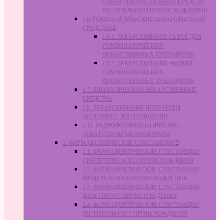
СЫРЬЯ, ЛЕКАРСТВЕННЫХ СРЕДСТВ
РАСТИТЕЛЬНОГО ПРОИСХОЖДЕНИЯ
1.6. ГОМЕОПАТИЧЕСКИЕ ЛЕКАРСТВЕННЫЕ
СРЕДСТВА
1.6.1. ЛЕКАРСТВЕННОЕ СЫРЬЁ ДЛЯ
ГОМЕОПАТИЧЕСКИХ
ЛЕКАРСТВЕННЫХ ПРЕПАРАТОВ
1.6.2. ЛЕКАРСТВЕННЫЕ ФОРМЫ
ГОМЕОПАТИЧЕСКИХ
ЛЕКАРСТВЕННЫХ ПРЕПАРАТОВ
1.7. БИОЛОГИЧЕСКИЕ ЛЕКАРСТВЕННЫЕ
СРЕДСТВА
1.8. ЛЕКАРСТВЕННЫЕ ПРЕПАРАТЫ
АПТЕЧНОГО ИЗГОТОВЛЕНИЯ
1.11. РАДИОФАРМАЦЕВТИЧЕСКИЕ
ЛЕКАРСТВЕННЫЕ ПРЕПАРАТЫ
2. ФАРМАЦЕВТИЧЕСКИЕ СУБСТАНЦИИ
2.1. ФАРМАЦЕВТИЧЕСКИЕ СУБСТАНЦИИ
СИНТЕТИЧЕСКОГО ПРОИСХОЖДЕНИЯ
2.2. ФАРМАЦЕВТИЧЕСКИЕ СУБСТАНЦИИ
МИНЕРАЛЬНОГО ПРОИСХОЖДЕНИЯ
2.3. ФАРМАЦЕВТИЧЕСКИЕ СУБСТАНЦИИ
ЖИВОТНОГО ПРОИСХОЖДЕНИЯ
2.4. ФАРМАЦЕВТИЧЕСКИЕ СУБСТАНЦИИ
РАСТИТЕЛЬНОГО ПРОИСХОЖДЕНИЯ