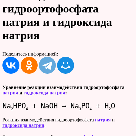
гидроортофосфата
натрия и гидроксида
натрия
Поделитесь информацией:
Уравнение реакции взаимодействия гидроортофосфата
натрия
и
гидроксида натрия
:
Na
HPO
+ NaOH → Na
PO
+ H
O
2
4
3
4
2
Реакция взаимодействия гидроортофосфата
натрия
и
гидроксида натрия
.