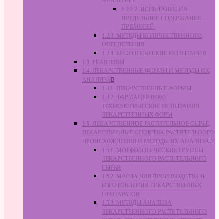
АНАЛИЗА
1.2.2.2. ИСПЫТАНИЕ НА
ПРЕДЕЛЬНОЕ СОДЕРЖАНИЕ
ПРИМЕСЕЙ
1.2.3. МЕТОДЫ КОЛИЧЕСТВЕННОГО
ОПРЕДЕЛЕНИЯ
1.2.4. БИОЛОГИЧЕСКИЕ ИСПЫТАНИЯ
1.3. РЕАКТИВЫ
1.4. ЛЕКАРСТВЕННЫЕ ФОРМЫ И МЕТОДЫ ИХ
АНАЛИЗА
1.4.1. ЛЕКАРСТВЕННЫЕ ФОРМЫ
1.4.2. ФАРМАЦЕВТИКО-
ТЕХНОЛОГИЧЕСКИЕ ИСПЫТАНИЯ
ЛЕКАРСТВЕННЫХ ФОРМ
1.5. ЛЕКАРСТВЕННОЕ РАСТИТЕЛЬНОЕ СЫРЬЁ,
ЛЕКАРСТВЕННЫЕ СРЕДСТВА РАСТИТЕЛЬНОГО
ПРОИСХОЖДЕНИЯ И МЕТОДЫ ИХ АНАЛИЗА
1.5.1. МОРФОЛОГИЧЕСКИЕ ГРУППЫ
ЛЕКАРСТВЕННОГО РАСТИТЕЛЬНОГО
СЫРЬЯ
1.5.2. МАСЛА ДЛЯ ПРОИЗВОДСТВА И
ИЗГОТОВЛЕНИЯ ЛЕКАРСТВЕННЫХ
ПРЕПАРАТОВ
1.5.3. МЕТОДЫ АНАЛИЗА
ЛЕКАРСТВЕННОГО РАСТИТЕЛЬНОГО