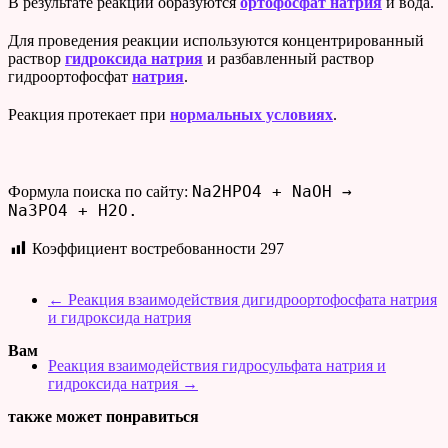
В результате реакции образуются
ортофосфат натрия
и вода.
Для проведения реакции используются концентрированный
раствор
гидроксида натрия
и разбавленный раствор
гидроортофосфат
натрия
.
Реакция протекает при
нормальных условиях
.
Na2HPO4 + NaOH →
Формула поиска по сайту:
Na3PO4 + H2O.
Коэффициент востребованности
297
←
Реакция взаимодействия дигидроортофосфата натрия
и гидроксида натрия
Вам
Реакция взаимодействия гидросульфата натрия и
гидроксида натрия
→
также может понравиться