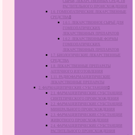
СЫРЬЯ, ЛЕКАРСТВЕННЫХ СРЕДСТВ
РАСТИТЕЛЬНОГО ПРОИСХОЖДЕНИЯ
1.6. ГОМЕОПАТИЧЕСКИЕ ЛЕКАРСТВЕННЫЕ
СРЕДСТВА
1.6.1. ЛЕКАРСТВЕННОЕ СЫРЬЁ ДЛЯ
ГОМЕОПАТИЧЕСКИХ
ЛЕКАРСТВЕННЫХ ПРЕПАРАТОВ
1.6.2. ЛЕКАРСТВЕННЫЕ ФОРМЫ
ГОМЕОПАТИЧЕСКИХ
ЛЕКАРСТВЕННЫХ ПРЕПАРАТОВ
1.7. БИОЛОГИЧЕСКИЕ ЛЕКАРСТВЕННЫЕ
СРЕДСТВА
1.8. ЛЕКАРСТВЕННЫЕ ПРЕПАРАТЫ
АПТЕЧНОГО ИЗГОТОВЛЕНИЯ
1.11. РАДИОФАРМАЦЕВТИЧЕСКИЕ
ЛЕКАРСТВЕННЫЕ ПРЕПАРАТЫ
2. ФАРМАЦЕВТИЧЕСКИЕ СУБСТАНЦИИ
2.1. ФАРМАЦЕВТИЧЕСКИЕ СУБСТАНЦИИ
СИНТЕТИЧЕСКОГО ПРОИСХОЖДЕНИЯ
2.2. ФАРМАЦЕВТИЧЕСКИЕ СУБСТАНЦИИ
МИНЕРАЛЬНОГО ПРОИСХОЖДЕНИЯ
2.3. ФАРМАЦЕВТИЧЕСКИЕ СУБСТАНЦИИ
ЖИВОТНОГО ПРОИСХОЖДЕНИЯ
2.4. ФАРМАЦЕВТИЧЕСКИЕ СУБСТАНЦИИ
РАСТИТЕЛЬНОГО ПРОИСХОЖДЕНИЯ