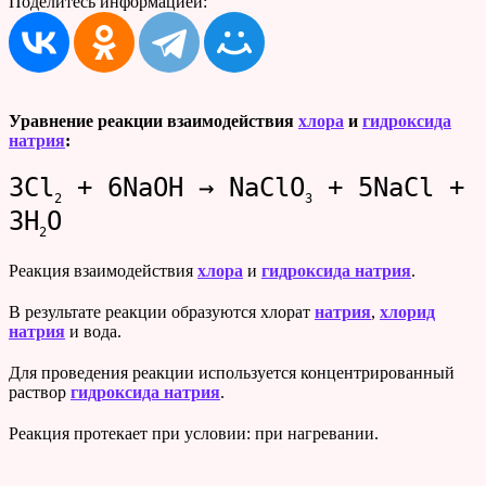
Поделитесь информацией:
Уравнение реакции взаимодействия
хлора
и
гидроксида
натрия
:
3Cl
+ 6NaOH → NaClO
+ 5NaCl +
2
3
3H
O
2
Реакция взаимодействия
хлора
и
гидроксида натрия
.
В результате реакции образуются хлорат
натрия
,
хлорид
натрия
и вода.
Для проведения реакции используется концентрированный
раствор
гидроксида натрия
.
Реакция протекает при условии: при нагревании.