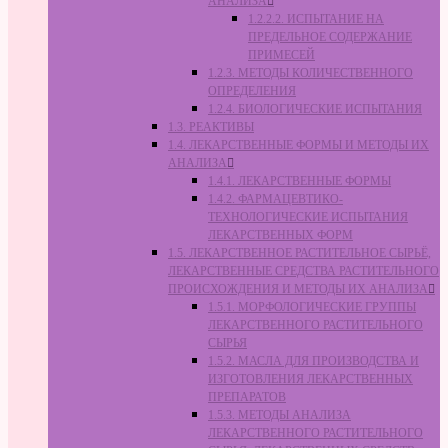
АНАЛИЗА
1.2.2.2. ИСПЫТАНИЕ НА
ПРЕДЕЛЬНОЕ СОДЕРЖАНИЕ
ПРИМЕСЕЙ
1.2.3. МЕТОДЫ КОЛИЧЕСТВЕННОГО
ОПРЕДЕЛЕНИЯ
1.2.4. БИОЛОГИЧЕСКИЕ ИСПЫТАНИЯ
1.3. РЕАКТИВЫ
1.4. ЛЕКАРСТВЕННЫЕ ФОРМЫ И МЕТОДЫ ИХ
АНАЛИЗА
1.4.1. ЛЕКАРСТВЕННЫЕ ФОРМЫ
1.4.2. ФАРМАЦЕВТИКО-
ТЕХНОЛОГИЧЕСКИЕ ИСПЫТАНИЯ
ЛЕКАРСТВЕННЫХ ФОРМ
1.5. ЛЕКАРСТВЕННОЕ РАСТИТЕЛЬНОЕ СЫРЬЁ,
ЛЕКАРСТВЕННЫЕ СРЕДСТВА РАСТИТЕЛЬНОГО
ПРОИСХОЖДЕНИЯ И МЕТОДЫ ИХ АНАЛИЗА
1.5.1. МОРФОЛОГИЧЕСКИЕ ГРУППЫ
ЛЕКАРСТВЕННОГО РАСТИТЕЛЬНОГО
СЫРЬЯ
1.5.2. МАСЛА ДЛЯ ПРОИЗВОДСТВА И
ИЗГОТОВЛЕНИЯ ЛЕКАРСТВЕННЫХ
ПРЕПАРАТОВ
1.5.3. МЕТОДЫ АНАЛИЗА
ЛЕКАРСТВЕННОГО РАСТИТЕЛЬНОГО