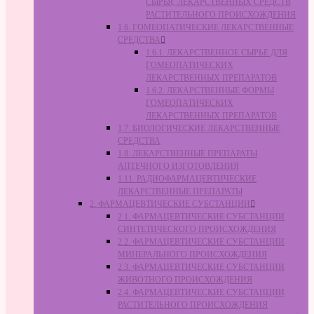
СЫРЬЯ, ЛЕКАРСТВЕННЫХ СРЕДСТВ
РАСТИТЕЛЬНОГО ПРОИСХОЖДЕНИЯ
1.6. ГОМЕОПАТИЧЕСКИЕ ЛЕКАРСТВЕННЫЕ
СРЕДСТВА
1.6.1. ЛЕКАРСТВЕННОЕ СЫРЬЁ ДЛЯ
ГОМЕОПАТИЧЕСКИХ
ЛЕКАРСТВЕННЫХ ПРЕПАРАТОВ
1.6.2. ЛЕКАРСТВЕННЫЕ ФОРМЫ
ГОМЕОПАТИЧЕСКИХ
ЛЕКАРСТВЕННЫХ ПРЕПАРАТОВ
1.7. БИОЛОГИЧЕСКИЕ ЛЕКАРСТВЕННЫЕ
СРЕДСТВА
1.8. ЛЕКАРСТВЕННЫЕ ПРЕПАРАТЫ
АПТЕЧНОГО ИЗГОТОВЛЕНИЯ
1.11. РАДИОФАРМАЦЕВТИЧЕСКИЕ
ЛЕКАРСТВЕННЫЕ ПРЕПАРАТЫ
2. ФАРМАЦЕВТИЧЕСКИЕ СУБСТАНЦИИ
2.1. ФАРМАЦЕВТИЧЕСКИЕ СУБСТАНЦИИ
СИНТЕТИЧЕСКОГО ПРОИСХОЖДЕНИЯ
2.2. ФАРМАЦЕВТИЧЕСКИЕ СУБСТАНЦИИ
МИНЕРАЛЬНОГО ПРОИСХОЖДЕНИЯ
2.3. ФАРМАЦЕВТИЧЕСКИЕ СУБСТАНЦИИ
ЖИВОТНОГО ПРОИСХОЖДЕНИЯ
2.4. ФАРМАЦЕВТИЧЕСКИЕ СУБСТАНЦИИ
РАСТИТЕЛЬНОГО ПРОИСХОЖДЕНИЯ