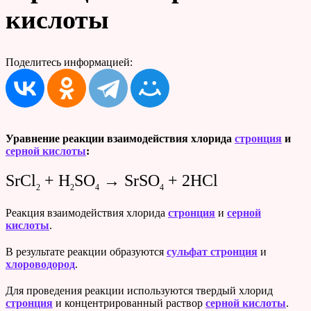
кислоты
Поделитесь информацией:
Уравнение реакции взаимодействия хлорида
стронция
и
серной кислоты
:
SrCl
+ H
SO
→ SrSO
+ 2HCl
2
2
4
4
Реакция взаимодействия хлорида
стронция
и
серной
кислоты
.
В результате реакции образуются
сульфат стронция
и
хлороводород
.
Для проведения реакции используются твердый хлорид
стронция
и концентрированный раствор
серной кислоты
.