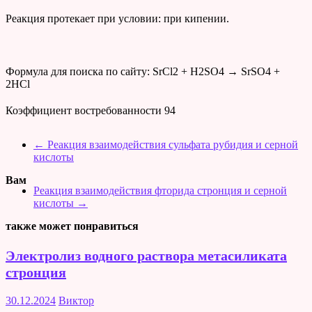
Реакция протекает при условии: при кипении.
Формула для поиска по сайту: SrCl2 + H2SO4 → SrSO4 +
2HCl
Коэффициент востребованности
94
←
Реакция взаимодействия сульфата рубидия и серной
кислоты
Вам
Реакция взаимодействия фторида стронция и серной
кислоты
→
также может понравиться
Электролиз водного раствора метасиликата
стронция
30.12.2024
Виктор