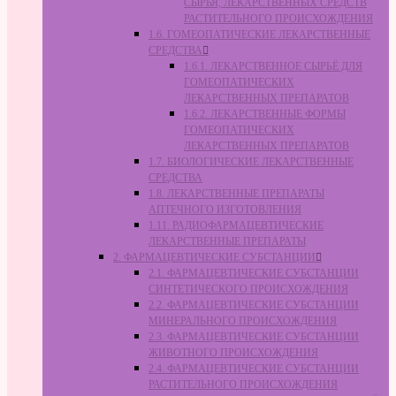
СЫРЬЯ, ЛЕКАРСТВЕННЫХ СРЕДСТВ
РАСТИТЕЛЬНОГО ПРОИСХОЖДЕНИЯ
1.6. ГОМЕОПАТИЧЕСКИЕ ЛЕКАРСТВЕННЫЕ
СРЕДСТВА
1.6.1. ЛЕКАРСТВЕННОЕ СЫРЬЁ ДЛЯ
ГОМЕОПАТИЧЕСКИХ
ЛЕКАРСТВЕННЫХ ПРЕПАРАТОВ
1.6.2. ЛЕКАРСТВЕННЫЕ ФОРМЫ
ГОМЕОПАТИЧЕСКИХ
ЛЕКАРСТВЕННЫХ ПРЕПАРАТОВ
1.7. БИОЛОГИЧЕСКИЕ ЛЕКАРСТВЕННЫЕ
СРЕДСТВА
1.8. ЛЕКАРСТВЕННЫЕ ПРЕПАРАТЫ
АПТЕЧНОГО ИЗГОТОВЛЕНИЯ
1.11. РАДИОФАРМАЦЕВТИЧЕСКИЕ
ЛЕКАРСТВЕННЫЕ ПРЕПАРАТЫ
2. ФАРМАЦЕВТИЧЕСКИЕ СУБСТАНЦИИ
2.1. ФАРМАЦЕВТИЧЕСКИЕ СУБСТАНЦИИ
СИНТЕТИЧЕСКОГО ПРОИСХОЖДЕНИЯ
2.2. ФАРМАЦЕВТИЧЕСКИЕ СУБСТАНЦИИ
МИНЕРАЛЬНОГО ПРОИСХОЖДЕНИЯ
2.3. ФАРМАЦЕВТИЧЕСКИЕ СУБСТАНЦИИ
ЖИВОТНОГО ПРОИСХОЖДЕНИЯ
2.4. ФАРМАЦЕВТИЧЕСКИЕ СУБСТАНЦИИ
РАСТИТЕЛЬНОГО ПРОИСХОЖДЕНИЯ