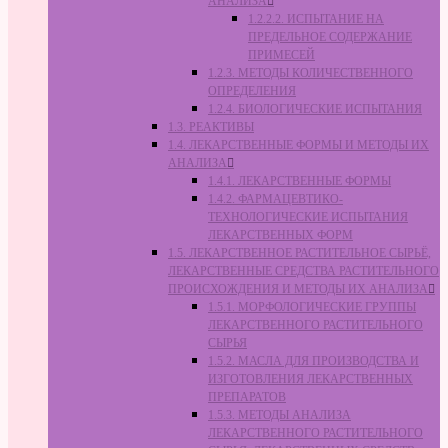
АНАЛИЗА
1.2.2.2. ИСПЫТАНИЕ НА
ПРЕДЕЛЬНОЕ СОДЕРЖАНИЕ
ПРИМЕСЕЙ
1.2.3. МЕТОДЫ КОЛИЧЕСТВЕННОГО
ОПРЕДЕЛЕНИЯ
1.2.4. БИОЛОГИЧЕСКИЕ ИСПЫТАНИЯ
1.3. РЕАКТИВЫ
1.4. ЛЕКАРСТВЕННЫЕ ФОРМЫ И МЕТОДЫ ИХ
АНАЛИЗА
1.4.1. ЛЕКАРСТВЕННЫЕ ФОРМЫ
1.4.2. ФАРМАЦЕВТИКО-
ТЕХНОЛОГИЧЕСКИЕ ИСПЫТАНИЯ
ЛЕКАРСТВЕННЫХ ФОРМ
1.5. ЛЕКАРСТВЕННОЕ РАСТИТЕЛЬНОЕ СЫРЬЁ,
ЛЕКАРСТВЕННЫЕ СРЕДСТВА РАСТИТЕЛЬНОГО
ПРОИСХОЖДЕНИЯ И МЕТОДЫ ИХ АНАЛИЗА
1.5.1. МОРФОЛОГИЧЕСКИЕ ГРУППЫ
ЛЕКАРСТВЕННОГО РАСТИТЕЛЬНОГО
СЫРЬЯ
1.5.2. МАСЛА ДЛЯ ПРОИЗВОДСТВА И
ИЗГОТОВЛЕНИЯ ЛЕКАРСТВЕННЫХ
ПРЕПАРАТОВ
1.5.3. МЕТОДЫ АНАЛИЗА
ЛЕКАРСТВЕННОГО РАСТИТЕЛЬНОГО