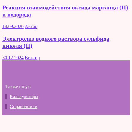
Реакция взаимодействия оксида марганца (II)
и водорода
14.09.2020
Автор
Электролиз водного раствора сульфида
никеля (II)
30.12.2024
Виктор
Также ищут:
Калькуляторы
Справочники