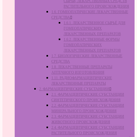
СЫРЬЯ, ЛЕКАРСТВЕННЫХ СРЕДСТВ
РАСТИТЕЛЬНОГО ПРОИСХОЖДЕНИЯ
1.6. ГОМЕОПАТИЧЕСКИЕ ЛЕКАРСТВЕННЫЕ
СРЕДСТВА
1.6.1. ЛЕКАРСТВЕННОЕ СЫРЬЁ ДЛЯ
ГОМЕОПАТИЧЕСКИХ
ЛЕКАРСТВЕННЫХ ПРЕПАРАТОВ
1.6.2. ЛЕКАРСТВЕННЫЕ ФОРМЫ
ГОМЕОПАТИЧЕСКИХ
ЛЕКАРСТВЕННЫХ ПРЕПАРАТОВ
1.7. БИОЛОГИЧЕСКИЕ ЛЕКАРСТВЕННЫЕ
СРЕДСТВА
1.8. ЛЕКАРСТВЕННЫЕ ПРЕПАРАТЫ
АПТЕЧНОГО ИЗГОТОВЛЕНИЯ
1.11. РАДИОФАРМАЦЕВТИЧЕСКИЕ
ЛЕКАРСТВЕННЫЕ ПРЕПАРАТЫ
2. ФАРМАЦЕВТИЧЕСКИЕ СУБСТАНЦИИ
2.1. ФАРМАЦЕВТИЧЕСКИЕ СУБСТАНЦИИ
СИНТЕТИЧЕСКОГО ПРОИСХОЖДЕНИЯ
2.2. ФАРМАЦЕВТИЧЕСКИЕ СУБСТАНЦИИ
МИНЕРАЛЬНОГО ПРОИСХОЖДЕНИЯ
2.3. ФАРМАЦЕВТИЧЕСКИЕ СУБСТАНЦИИ
ЖИВОТНОГО ПРОИСХОЖДЕНИЯ
2.4. ФАРМАЦЕВТИЧЕСКИЕ СУБСТАНЦИИ
РАСТИТЕЛЬНОГО ПРОИСХОЖДЕНИЯ