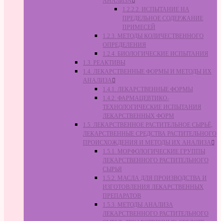
АНАЛИЗА
1.2.2.2. ИСПЫТАНИЕ НА
ПРЕДЕЛЬНОЕ СОДЕРЖАНИЕ
ПРИМЕСЕЙ
1.2.3. МЕТОДЫ КОЛИЧЕСТВЕННОГО
ОПРЕДЕЛЕНИЯ
1.2.4. БИОЛОГИЧЕСКИЕ ИСПЫТАНИЯ
1.3. РЕАКТИВЫ
1.4. ЛЕКАРСТВЕННЫЕ ФОРМЫ И МЕТОДЫ ИХ
АНАЛИЗА
1.4.1. ЛЕКАРСТВЕННЫЕ ФОРМЫ
1.4.2. ФАРМАЦЕВТИКО-
ТЕХНОЛОГИЧЕСКИЕ ИСПЫТАНИЯ
ЛЕКАРСТВЕННЫХ ФОРМ
1.5. ЛЕКАРСТВЕННОЕ РАСТИТЕЛЬНОЕ СЫРЬЁ,
ЛЕКАРСТВЕННЫЕ СРЕДСТВА РАСТИТЕЛЬНОГО
ПРОИСХОЖДЕНИЯ И МЕТОДЫ ИХ АНАЛИЗА
1.5.1. МОРФОЛОГИЧЕСКИЕ ГРУППЫ
ЛЕКАРСТВЕННОГО РАСТИТЕЛЬНОГО
СЫРЬЯ
1.5.2. МАСЛА ДЛЯ ПРОИЗВОДСТВА И
ИЗГОТОВЛЕНИЯ ЛЕКАРСТВЕННЫХ
ПРЕПАРАТОВ
1.5.3. МЕТОДЫ АНАЛИЗА
ЛЕКАРСТВЕННОГО РАСТИТЕЛЬНОГО