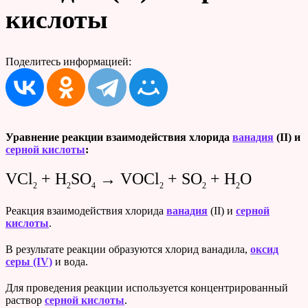
кислоты
Поделитесь информацией:
Уравнение реакции взаимодействия хлорида
ванадия
(II) и
серной кислоты
:
VCl
+ H
SO
→ VOCl
+ SO
+ H
O
2
2
4
2
2
2
Реакция взаимодействия хлорида
ванадия
(II) и
серной
кислоты
.
В результате реакции образуются хлорид ванадила,
оксид
серы (IV)
и вода.
Для проведения реакции используется концентрированный
раствор
серной кислоты
.