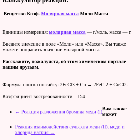
Вещество
Коэф.
Молярная масса
Моли
Масса
Единицы измерения:
молярная масса
— г/моль, масса — г.
Введите значение в поле «Моли» или «Масса». Вы также
можете поправить значение молярной массы.
Расскажите, пожалуйста, об этом химическом портале
вашим друзьям.
Формула поиска по сайту: 2FeCl3 + Cu → 2FeCl2 + CuCl2.
Коэффициент востребованности
1 154
Вам также
←
Реакция разложения бромида меди (I)
может
Реакция взаимодействия сульфата меди (II), меди и
хлорида натрия
→