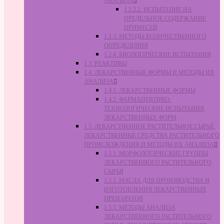
АНАЛИЗА
1.2.2.2. ИСПЫТАНИЕ НА
ПРЕДЕЛЬНОЕ СОДЕРЖАНИЕ
ПРИМЕСЕЙ
1.2.3. МЕТОДЫ КОЛИЧЕСТВЕННОГО
ОПРЕДЕЛЕНИЯ
1.2.4. БИОЛОГИЧЕСКИЕ ИСПЫТАНИЯ
1.3. РЕАКТИВЫ
1.4. ЛЕКАРСТВЕННЫЕ ФОРМЫ И МЕТОДЫ ИХ
АНАЛИЗА
1.4.1. ЛЕКАРСТВЕННЫЕ ФОРМЫ
1.4.2. ФАРМАЦЕВТИКО-
ТЕХНОЛОГИЧЕСКИЕ ИСПЫТАНИЯ
ЛЕКАРСТВЕННЫХ ФОРМ
1.5. ЛЕКАРСТВЕННОЕ РАСТИТЕЛЬНОЕ СЫРЬЁ,
ЛЕКАРСТВЕННЫЕ СРЕДСТВА РАСТИТЕЛЬНОГО
ПРОИСХОЖДЕНИЯ И МЕТОДЫ ИХ АНАЛИЗА
1.5.1. МОРФОЛОГИЧЕСКИЕ ГРУППЫ
ЛЕКАРСТВЕННОГО РАСТИТЕЛЬНОГО
СЫРЬЯ
1.5.2. МАСЛА ДЛЯ ПРОИЗВОДСТВА И
ИЗГОТОВЛЕНИЯ ЛЕКАРСТВЕННЫХ
ПРЕПАРАТОВ
1.5.3. МЕТОДЫ АНАЛИЗА
ЛЕКАРСТВЕННОГО РАСТИТЕЛЬНОГО