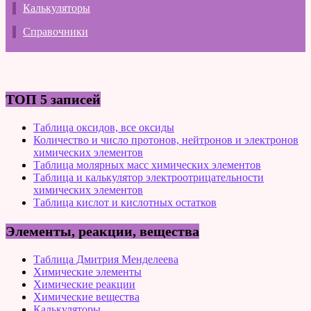
Калькуляторы
Справочники
ТОП 5 записей
Таблица оксидов, все оксиды
Количество и число протонов, нейтронов и электронов
химических элементов
Таблица молярных масс химических элементов
Таблица и калькулятор электроотрицательности
химических элементов
Таблица кислот и кислотных остатков
Элементы, реакции, вещества
Таблица Дмитрия Менделеева
Химические элементы
Химические реакции
Химические вещества
Калькуляторы