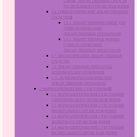
СЫРЬЯ, ЛЕКАРСТВЕННЫХ СРЕДСТВ
РАСТИТЕЛЬНОГО ПРОИСХОЖДЕНИЯ
1.6. ГОМЕОПАТИЧЕСКИЕ ЛЕКАРСТВЕННЫЕ
СРЕДСТВА
1.6.1. ЛЕКАРСТВЕННОЕ СЫРЬЁ ДЛЯ
ГОМЕОПАТИЧЕСКИХ
ЛЕКАРСТВЕННЫХ ПРЕПАРАТОВ
1.6.2. ЛЕКАРСТВЕННЫЕ ФОРМЫ
ГОМЕОПАТИЧЕСКИХ
ЛЕКАРСТВЕННЫХ ПРЕПАРАТОВ
1.7. БИОЛОГИЧЕСКИЕ ЛЕКАРСТВЕННЫЕ
СРЕДСТВА
1.8. ЛЕКАРСТВЕННЫЕ ПРЕПАРАТЫ
АПТЕЧНОГО ИЗГОТОВЛЕНИЯ
1.11. РАДИОФАРМАЦЕВТИЧЕСКИЕ
ЛЕКАРСТВЕННЫЕ ПРЕПАРАТЫ
2. ФАРМАЦЕВТИЧЕСКИЕ СУБСТАНЦИИ
2.1. ФАРМАЦЕВТИЧЕСКИЕ СУБСТАНЦИИ
СИНТЕТИЧЕСКОГО ПРОИСХОЖДЕНИЯ
2.2. ФАРМАЦЕВТИЧЕСКИЕ СУБСТАНЦИИ
МИНЕРАЛЬНОГО ПРОИСХОЖДЕНИЯ
2.3. ФАРМАЦЕВТИЧЕСКИЕ СУБСТАНЦИИ
ЖИВОТНОГО ПРОИСХОЖДЕНИЯ
2.4. ФАРМАЦЕВТИЧЕСКИЕ СУБСТАНЦИИ
РАСТИТЕЛЬНОГО ПРОИСХОЖДЕНИЯ