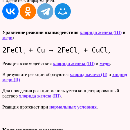
Поделитесь информацией:
Уравнение реакции взаимодействия
хлорида железа (III)
и
меди
:
2FeCl
+ Cu → 2FeCl
+ CuCl
3
2
2
Реакция взаимодействия
хлорида железа (III)
и
меди
.
В результате реакции образуются
хлорид железа (II)
и
хлорид
меди (II)
.
Для поведения реакции используется концентрированный
раствор
хлорида железа (III)
.
Реакция протекает при
нормальных условиях
.
Калькулятор реакции: