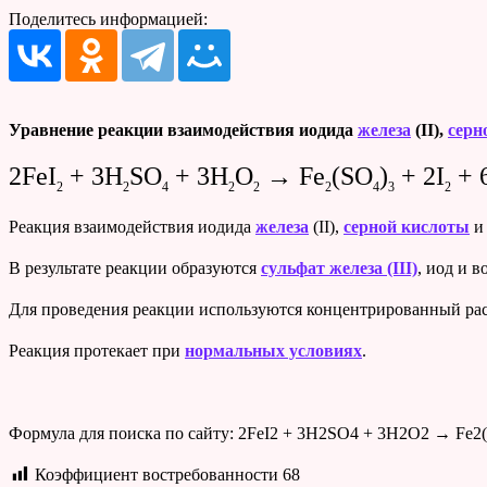
Поделитесь информацией:
Уравнение реакции взаимодействия иодида
железа
(II),
серн
2FeI
+ 3H
SO
+ 3H
O
→ Fe
(SO
)
+ 2I
+ 
2
2
4
2
2
2
4
3
2
Реакция взаимодействия иодида
железа
(II),
серной кислоты
В результате реакции образуются
сульфат железа (III)
, иод и в
Для проведения реакции используются концентрированный ра
Реакция протекает при
нормальных условиях
.
Формула для поиска по сайту: 2FeI2 + 3H2SO4 + 3H2O2 → Fe2
Коэффициент востребованности
68