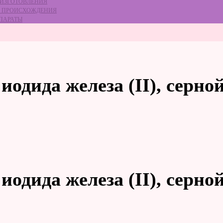
 ИЗГОТОВЛЕНИЯ
ГО ПРОИСХОЖДЕНИЯ
ЕПАРАТЫ
иодида железа (II), серно
иодида железа (II), серно