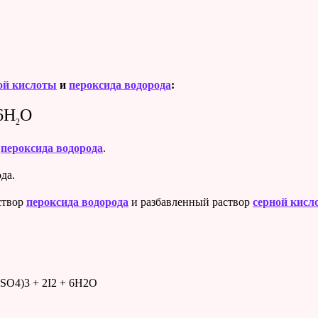
ой кислоты
и
пероксида водорода
:
6H
O
2
и
пероксида водорода
.
ода.
створ
пероксида водорода
и разбавленный раствор
серной кисл
(SO4)3 + 2I2 + 6H2O