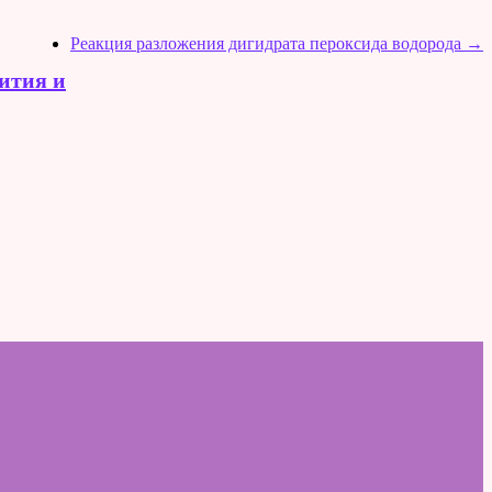
Реакция разложения дигидрата пероксида водорода
→
ития и