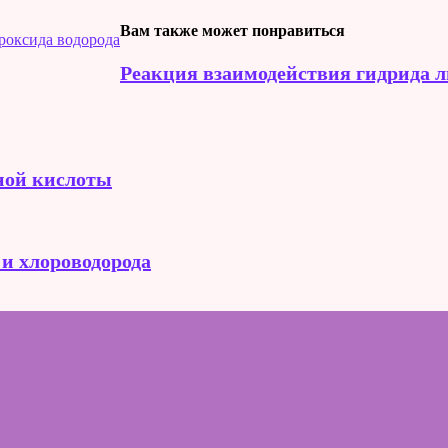
Вам также может понравиться
ероксида водорода
Реакция взаимодействия гидрида л
ной кислоты
и хлороводорода