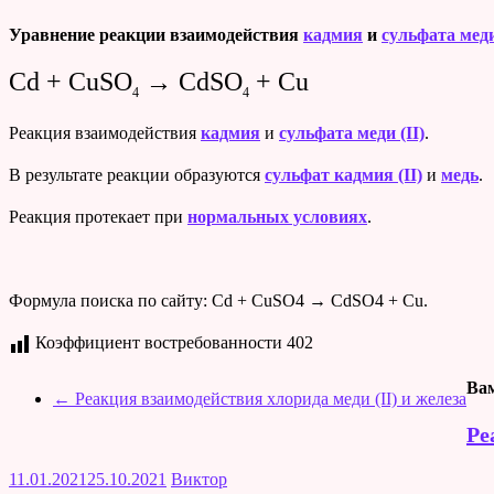
Уравнение реакции взаимодействия
кадмия
и
сульфата меди
Cd + CuSO
→ CdSO
+ Cu
4
4
Реакция взаимодействия
кадмия
и
сульфата меди (II)
.
В результате реакции образуются
сульфат кадмия (II)
и
медь
.
Реакция протекает при
нормальных условиях
.
Формула поиска по сайту: Cd + CuSO4 → CdSO4 + Cu.
Коэффициент востребованности
402
Вам
←
Реакция взаимодействия хлорида меди (II) и железа
Ре
11.01.2021
25.10.2021
Виктор