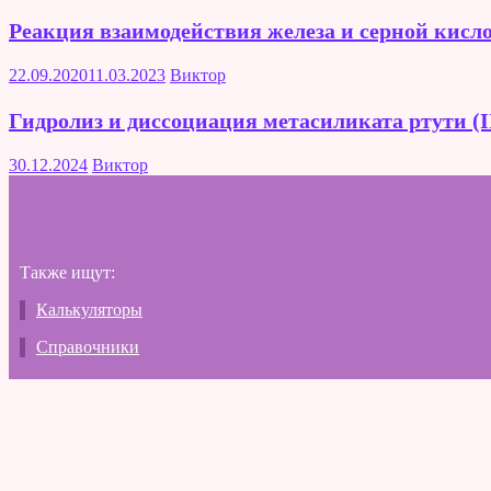
Реакция взаимодействия железа и серной кисл
22.09.2020
11.03.2023
Виктор
Гидролиз и диссоциация метасиликата ртути (I
30.12.2024
Виктор
Также ищут:
Калькуляторы
Справочники