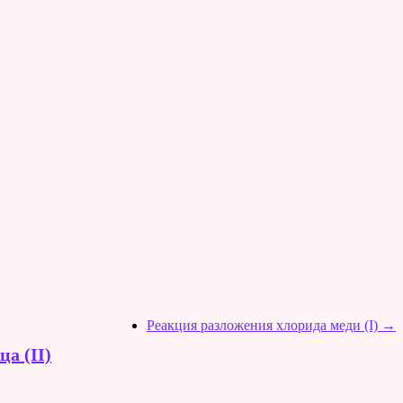
Реакция разложения хлорида меди (I)
→
а (II)