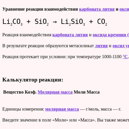
Уравнение реакции взаимодействия
карбоната лития
и
окси
Li
CO
+ SiO
→ Li
SiO
+ CO
2
3
2
2
3
2
Реакция взаимодействия
карбоната лития
и
оксида кремния (
В результате реакции образуются метасиликат
лития
и
оксид у
Реакция протекает при условии: при температуре 1000-1100
°C
.
Калькулятор реакции:
Вещество
Коэф.
Молярная масса
Моли
Масса
Единицы измерения:
молярная масса
— г/моль, масса — г.
Введите значение в поле «Моли» или «Масса». Вы также может