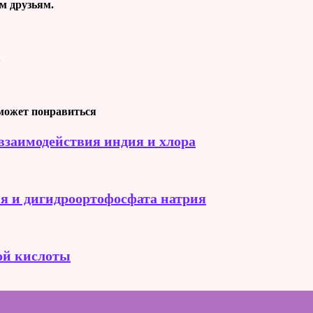
м друзьям.
2
может понравиться
взаимодействия индия и хлора
я и дигидроортофосфата натрия
ой кислоты