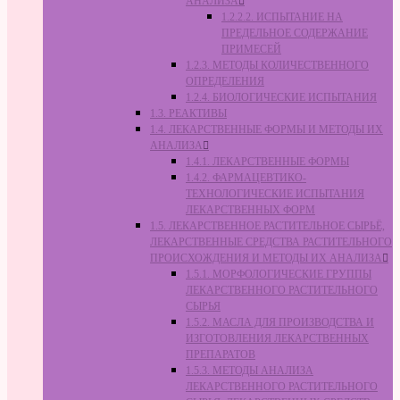
АНАЛИЗА
1.2.2.2. ИСПЫТАНИЕ НА
ПРЕДЕЛЬНОЕ СОДЕРЖАНИЕ
ПРИМЕСЕЙ
1.2.3. МЕТОДЫ КОЛИЧЕСТВЕННОГО
ОПРЕДЕЛЕНИЯ
1.2.4. БИОЛОГИЧЕСКИЕ ИСПЫТАНИЯ
1.3. РЕАКТИВЫ
1.4. ЛЕКАРСТВЕННЫЕ ФОРМЫ И МЕТОДЫ ИХ
АНАЛИЗА
1.4.1. ЛЕКАРСТВЕННЫЕ ФОРМЫ
1.4.2. ФАРМАЦЕВТИКО-
ТЕХНОЛОГИЧЕСКИЕ ИСПЫТАНИЯ
ЛЕКАРСТВЕННЫХ ФОРМ
1.5. ЛЕКАРСТВЕННОЕ РАСТИТЕЛЬНОЕ СЫРЬЁ,
ЛЕКАРСТВЕННЫЕ СРЕДСТВА РАСТИТЕЛЬНОГО
ПРОИСХОЖДЕНИЯ И МЕТОДЫ ИХ АНАЛИЗА
1.5.1. МОРФОЛОГИЧЕСКИЕ ГРУППЫ
ЛЕКАРСТВЕННОГО РАСТИТЕЛЬНОГО
СЫРЬЯ
1.5.2. МАСЛА ДЛЯ ПРОИЗВОДСТВА И
ИЗГОТОВЛЕНИЯ ЛЕКАРСТВЕННЫХ
ПРЕПАРАТОВ
1.5.3. МЕТОДЫ АНАЛИЗА
ЛЕКАРСТВЕННОГО РАСТИТЕЛЬНОГО