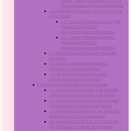
СЫРЬЯ, ЛЕКАРСТВЕННЫХ СРЕДСТВ
РАСТИТЕЛЬНОГО ПРОИСХОЖДЕНИЯ
1.6. ГОМЕОПАТИЧЕСКИЕ ЛЕКАРСТВЕННЫЕ
СРЕДСТВА
1.6.1. ЛЕКАРСТВЕННОЕ СЫРЬЁ ДЛЯ
ГОМЕОПАТИЧЕСКИХ
ЛЕКАРСТВЕННЫХ ПРЕПАРАТОВ
1.6.2. ЛЕКАРСТВЕННЫЕ ФОРМЫ
ГОМЕОПАТИЧЕСКИХ
ЛЕКАРСТВЕННЫХ ПРЕПАРАТОВ
1.7. БИОЛОГИЧЕСКИЕ ЛЕКАРСТВЕННЫЕ
СРЕДСТВА
1.8. ЛЕКАРСТВЕННЫЕ ПРЕПАРАТЫ
АПТЕЧНОГО ИЗГОТОВЛЕНИЯ
1.11. РАДИОФАРМАЦЕВТИЧЕСКИЕ
ЛЕКАРСТВЕННЫЕ ПРЕПАРАТЫ
2. ФАРМАЦЕВТИЧЕСКИЕ СУБСТАНЦИИ
2.1. ФАРМАЦЕВТИЧЕСКИЕ СУБСТАНЦИИ
СИНТЕТИЧЕСКОГО ПРОИСХОЖДЕНИЯ
2.2. ФАРМАЦЕВТИЧЕСКИЕ СУБСТАНЦИИ
МИНЕРАЛЬНОГО ПРОИСХОЖДЕНИЯ
2.3. ФАРМАЦЕВТИЧЕСКИЕ СУБСТАНЦИИ
ЖИВОТНОГО ПРОИСХОЖДЕНИЯ
2.4. ФАРМАЦЕВТИЧЕСКИЕ СУБСТАНЦИИ
РАСТИТЕЛЬНОГО ПРОИСХОЖДЕНИЯ