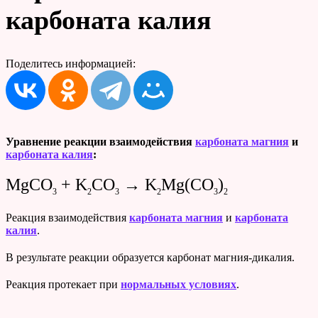
карбоната калия
Поделитесь информацией:
Уравнение реакции взаимодействия
карбоната магния
и
карбоната калия
:
MgCO
+ K
CO
→ K
Mg(CO
)
3
2
3
2
3
2
Реакция взаимодействия
карбоната магния
и
карбоната
калия
.
В результате реакции образуется карбонат магния-дикалия.
Реакция протекает при
нормальных условиях
.