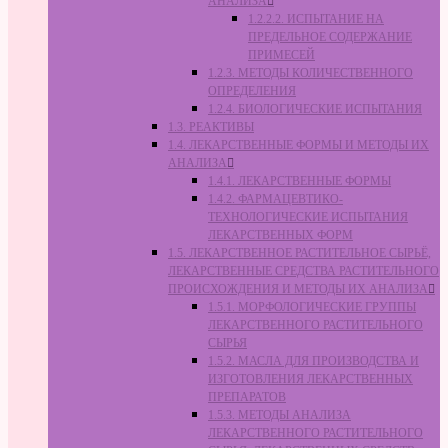
АНАЛИЗА
1.2.2.2. ИСПЫТАНИЕ НА
ПРЕДЕЛЬНОЕ СОДЕРЖАНИЕ
ПРИМЕСЕЙ
1.2.3. МЕТОДЫ КОЛИЧЕСТВЕННОГО
ОПРЕДЕЛЕНИЯ
1.2.4. БИОЛОГИЧЕСКИЕ ИСПЫТАНИЯ
1.3. РЕАКТИВЫ
1.4. ЛЕКАРСТВЕННЫЕ ФОРМЫ И МЕТОДЫ ИХ
АНАЛИЗА
1.4.1. ЛЕКАРСТВЕННЫЕ ФОРМЫ
1.4.2. ФАРМАЦЕВТИКО-
ТЕХНОЛОГИЧЕСКИЕ ИСПЫТАНИЯ
ЛЕКАРСТВЕННЫХ ФОРМ
1.5. ЛЕКАРСТВЕННОЕ РАСТИТЕЛЬНОЕ СЫРЬЁ,
ЛЕКАРСТВЕННЫЕ СРЕДСТВА РАСТИТЕЛЬНОГО
ПРОИСХОЖДЕНИЯ И МЕТОДЫ ИХ АНАЛИЗА
1.5.1. МОРФОЛОГИЧЕСКИЕ ГРУППЫ
ЛЕКАРСТВЕННОГО РАСТИТЕЛЬНОГО
СЫРЬЯ
1.5.2. МАСЛА ДЛЯ ПРОИЗВОДСТВА И
ИЗГОТОВЛЕНИЯ ЛЕКАРСТВЕННЫХ
ПРЕПАРАТОВ
1.5.3. МЕТОДЫ АНАЛИЗА
ЛЕКАРСТВЕННОГО РАСТИТЕЛЬНОГО