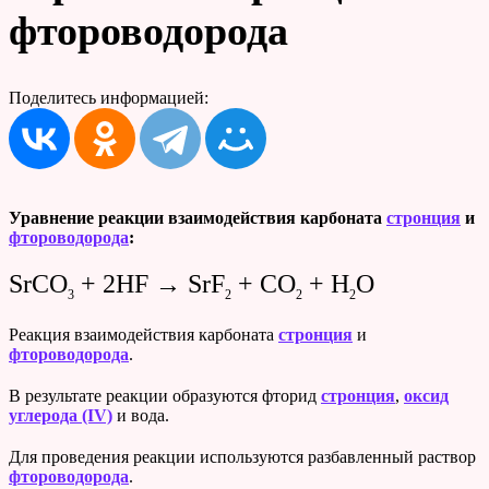
фтороводорода
Поделитесь информацией:
Уравнение реакции
взаимодействия карбоната
стронция
и
фтороводорода
:
SrCO
+ 2HF → SrF
+ CO
+ H
O
3
2
2
2
Реакция взаимодействия карбоната
стронция
и
фтороводорода
.
В результате реакции образуются фторид
стронция
,
оксид
углерода (IV)
и вода.
Для проведения реакции используются разбавленный раствор
фтороводорода
.