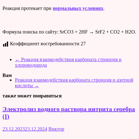
Реакция протекает при
нормальных условиях
.
Формула поиска по сайту: SrCO3 + 2HF → SrF2 + CO2 + H2O.
Коэффициент востребованности
27
←
Реакция взаимодействия карбоната стронция и
хлороводорода
Вам
Реакция взаимодействия карбоната стронция и азотной
кислоты
→
также может понравиться
Электролиз водного раствора нитрита серебра
(I)
23.12.2023
23.12.2024
Виктор