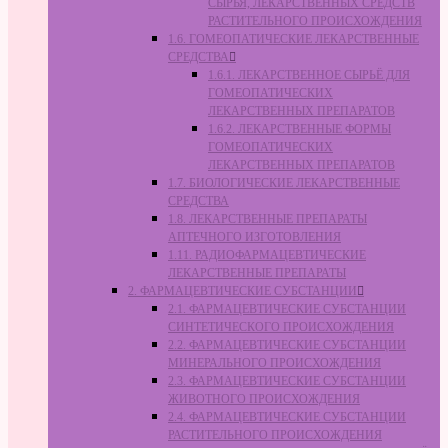
СЫРЬЯ, ЛЕКАРСТВЕННЫХ СРЕДСТВ
РАСТИТЕЛЬНОГО ПРОИСХОЖДЕНИЯ
1.6. ГОМЕОПАТИЧЕСКИЕ ЛЕКАРСТВЕННЫЕ
СРЕДСТВА
1.6.1. ЛЕКАРСТВЕННОЕ СЫРЬЁ ДЛЯ
ГОМЕОПАТИЧЕСКИХ
ЛЕКАРСТВЕННЫХ ПРЕПАРАТОВ
1.6.2. ЛЕКАРСТВЕННЫЕ ФОРМЫ
ГОМЕОПАТИЧЕСКИХ
ЛЕКАРСТВЕННЫХ ПРЕПАРАТОВ
1.7. БИОЛОГИЧЕСКИЕ ЛЕКАРСТВЕННЫЕ
СРЕДСТВА
1.8. ЛЕКАРСТВЕННЫЕ ПРЕПАРАТЫ
АПТЕЧНОГО ИЗГОТОВЛЕНИЯ
1.11. РАДИОФАРМАЦЕВТИЧЕСКИЕ
ЛЕКАРСТВЕННЫЕ ПРЕПАРАТЫ
2. ФАРМАЦЕВТИЧЕСКИЕ СУБСТАНЦИИ
2.1. ФАРМАЦЕВТИЧЕСКИЕ СУБСТАНЦИИ
СИНТЕТИЧЕСКОГО ПРОИСХОЖДЕНИЯ
2.2. ФАРМАЦЕВТИЧЕСКИЕ СУБСТАНЦИИ
МИНЕРАЛЬНОГО ПРОИСХОЖДЕНИЯ
2.3. ФАРМАЦЕВТИЧЕСКИЕ СУБСТАНЦИИ
ЖИВОТНОГО ПРОИСХОЖДЕНИЯ
2.4. ФАРМАЦЕВТИЧЕСКИЕ СУБСТАНЦИИ
РАСТИТЕЛЬНОГО ПРОИСХОЖДЕНИЯ