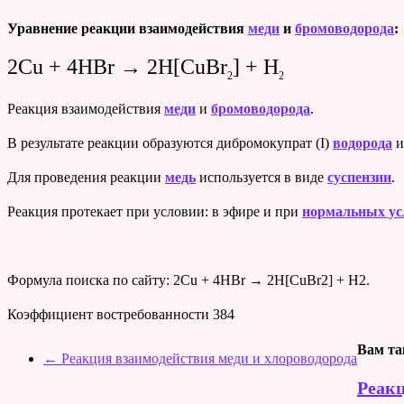
Уравнение реакции взаимодействия
меди
и
бромоводорода
:
2Cu + 4HBr → 2H[CuBr
] + H
2
2
Реакция взаимодействия
меди
и
бромоводорода
.
В результате реакции образуются дибромокупрат (I)
водорода
Для проведения реакции
медь
используется в виде
суспензии
.
Реакция протекает при условии: в эфире и при
нормальных ус
Формула поиска по сайту: 2Cu + 4HBr → 2H[CuBr2] + H2.
Коэффициент востребованности
384
Вам та
←
Реакция взаимодействия меди и хлороводорода
Реакц