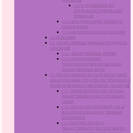
АНАЛИЗА
1.2.2.2. ИСПЫТАНИЕ НА
ПРЕДЕЛЬНОЕ СОДЕРЖАНИЕ
ПРИМЕСЕЙ
1.2.3. МЕТОДЫ КОЛИЧЕСТВЕННОГО
ОПРЕДЕЛЕНИЯ
1.2.4. БИОЛОГИЧЕСКИЕ ИСПЫТАНИЯ
1.3. РЕАКТИВЫ
1.4. ЛЕКАРСТВЕННЫЕ ФОРМЫ И МЕТОДЫ ИХ
АНАЛИЗА
1.4.1. ЛЕКАРСТВЕННЫЕ ФОРМЫ
1.4.2. ФАРМАЦЕВТИКО-
ТЕХНОЛОГИЧЕСКИЕ ИСПЫТАНИЯ
ЛЕКАРСТВЕННЫХ ФОРМ
1.5. ЛЕКАРСТВЕННОЕ РАСТИТЕЛЬНОЕ СЫРЬЁ,
ЛЕКАРСТВЕННЫЕ СРЕДСТВА РАСТИТЕЛЬНОГО
ПРОИСХОЖДЕНИЯ И МЕТОДЫ ИХ АНАЛИЗА
1.5.1. МОРФОЛОГИЧЕСКИЕ ГРУППЫ
ЛЕКАРСТВЕННОГО РАСТИТЕЛЬНОГО
СЫРЬЯ
1.5.2. МАСЛА ДЛЯ ПРОИЗВОДСТВА И
ИЗГОТОВЛЕНИЯ ЛЕКАРСТВЕННЫХ
ПРЕПАРАТОВ
1.5.3. МЕТОДЫ АНАЛИЗА
ЛЕКАРСТВЕННОГО РАСТИТЕЛЬНОГО