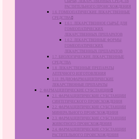
СЫРЬЯ, ЛЕКАРСТВЕННЫХ СРЕДСТВ
РАСТИТЕЛЬНОГО ПРОИСХОЖДЕНИЯ
1.6. ГОМЕОПАТИЧЕСКИЕ ЛЕКАРСТВЕННЫЕ
СРЕДСТВА
1.6.1. ЛЕКАРСТВЕННОЕ СЫРЬЁ ДЛЯ
ГОМЕОПАТИЧЕСКИХ
ЛЕКАРСТВЕННЫХ ПРЕПАРАТОВ
1.6.2. ЛЕКАРСТВЕННЫЕ ФОРМЫ
ГОМЕОПАТИЧЕСКИХ
ЛЕКАРСТВЕННЫХ ПРЕПАРАТОВ
1.7. БИОЛОГИЧЕСКИЕ ЛЕКАРСТВЕННЫЕ
СРЕДСТВА
1.8. ЛЕКАРСТВЕННЫЕ ПРЕПАРАТЫ
АПТЕЧНОГО ИЗГОТОВЛЕНИЯ
1.11. РАДИОФАРМАЦЕВТИЧЕСКИЕ
ЛЕКАРСТВЕННЫЕ ПРЕПАРАТЫ
2. ФАРМАЦЕВТИЧЕСКИЕ СУБСТАНЦИИ
2.1. ФАРМАЦЕВТИЧЕСКИЕ СУБСТАНЦИИ
СИНТЕТИЧЕСКОГО ПРОИСХОЖДЕНИЯ
2.2. ФАРМАЦЕВТИЧЕСКИЕ СУБСТАНЦИИ
МИНЕРАЛЬНОГО ПРОИСХОЖДЕНИЯ
2.3. ФАРМАЦЕВТИЧЕСКИЕ СУБСТАНЦИИ
ЖИВОТНОГО ПРОИСХОЖДЕНИЯ
2.4. ФАРМАЦЕВТИЧЕСКИЕ СУБСТАНЦИИ
РАСТИТЕЛЬНОГО ПРОИСХОЖДЕНИЯ