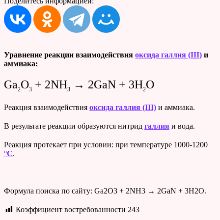
Поделитесь информацией:
Уравнение реакции взаимодействия
оксида галлия (III)
и
аммиака:
Ga
O
+ 2NH
→ 2GaN + 3H
O
2
3
3
2
Реакция взаимодействия
оксида галлия (III)
и аммиака.
В результате реакции образуются нитрид
галлия
и вода.
Реакция протекает при условии: при температуре 1000-1200
°C
.
Формула поиска по сайту: Ga2O3 + 2NH3 → 2GaN + 3H2O.
Коэффициент востребованности
243