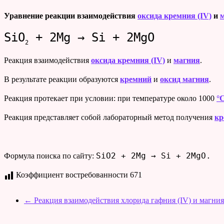
Уравнение реакции взаимодействия
оксида кремния (IV)
и
SiO
+ 2Mg → Si + 2MgO
2
Реакция взаимодействия
оксида кремния (IV)
и
магния
.
В результате реакции образуются
кремний
и
оксид магния
.
Реакция протекает при условии: при температуре около 1000
°
Реакция представляет собой лабораторный метод получения
кр
SiO2 + 2Mg → Si + 2MgO.
Формула поиска по сайту:
Коэффициент востребованности
671
←
Реакция взаимодействия хлорида гафния (IV) и магния