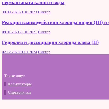
перманганата калия и воды
30.09.2023
21.10.2023
Виктор
Реакция взаимодействия хлорида индия (III) и 
08.01.2021
25.10.2021
Виктор
Гидролиз и диссоциация хлорида олова (II)
02.12.2023
01.01.2024
Виктор
Также ищут:
Калькуляторы
Справочники