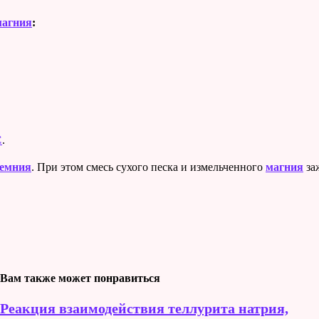
магния
:
C
.
емния
. При этом смесь сухого песка и измельченного
магния
за
Вам также может понравиться
Реакция взаимодействия теллурита натрия,