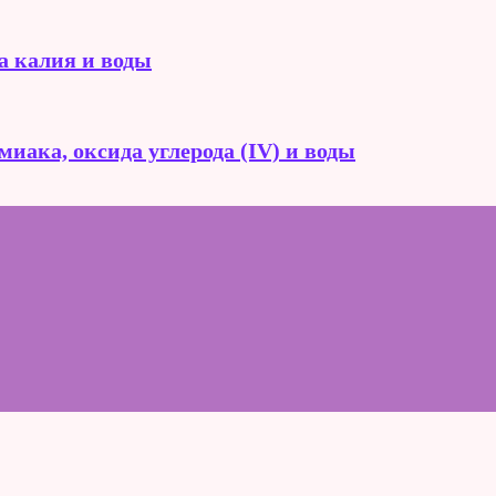
а калия и воды
иака, оксида углерода (IV) и воды