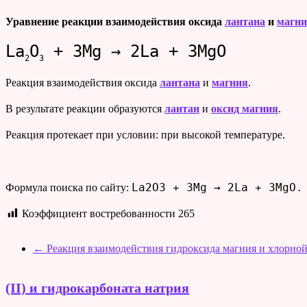
Уравнение реакции взаимодействия оксида
лантана
и
магн
La
O
+ 3Mg → 2La + 3MgO
2
3
Реакция взаимодействия оксида
лантана
и
магния
.
В результате реакции образуются
лантан
и
оксид магния
.
Реакция протекает при условии: при высокой температуре.
La2O3 + 3Mg → 2La + 3MgO.
Формула поиска по сайту:
Коэффициент востребованности
265
←
Реакция взаимодействия гидроксида магния и хлорно
(II) и гидрокарбоната натрия