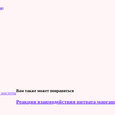
ия
:
Вам также может понравиться
й кислоты
Реакция взаимодействия нитрата марган