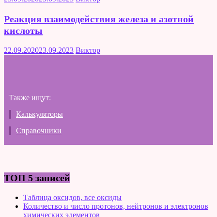
Реакция взаимодействия железа и азотной
кислоты
22.09.2020
23.09.2023
Виктор
Также ищут:
Калькуляторы
Справочники
ТОП 5 записей
Таблица оксидов, все оксиды
Количество и число протонов, нейтронов и электронов
химических элементов