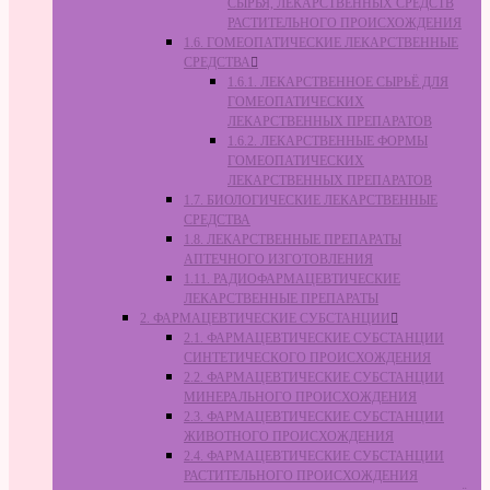
СЫРЬЯ, ЛЕКАРСТВЕННЫХ СРЕДСТВ
РАСТИТЕЛЬНОГО ПРОИСХОЖДЕНИЯ
1.6. ГОМЕОПАТИЧЕСКИЕ ЛЕКАРСТВЕННЫЕ
СРЕДСТВА
1.6.1. ЛЕКАРСТВЕННОЕ СЫРЬЁ ДЛЯ
ГОМЕОПАТИЧЕСКИХ
ЛЕКАРСТВЕННЫХ ПРЕПАРАТОВ
1.6.2. ЛЕКАРСТВЕННЫЕ ФОРМЫ
ГОМЕОПАТИЧЕСКИХ
ЛЕКАРСТВЕННЫХ ПРЕПАРАТОВ
1.7. БИОЛОГИЧЕСКИЕ ЛЕКАРСТВЕННЫЕ
СРЕДСТВА
1.8. ЛЕКАРСТВЕННЫЕ ПРЕПАРАТЫ
АПТЕЧНОГО ИЗГОТОВЛЕНИЯ
1.11. РАДИОФАРМАЦЕВТИЧЕСКИЕ
ЛЕКАРСТВЕННЫЕ ПРЕПАРАТЫ
2. ФАРМАЦЕВТИЧЕСКИЕ СУБСТАНЦИИ
2.1. ФАРМАЦЕВТИЧЕСКИЕ СУБСТАНЦИИ
СИНТЕТИЧЕСКОГО ПРОИСХОЖДЕНИЯ
2.2. ФАРМАЦЕВТИЧЕСКИЕ СУБСТАНЦИИ
МИНЕРАЛЬНОГО ПРОИСХОЖДЕНИЯ
2.3. ФАРМАЦЕВТИЧЕСКИЕ СУБСТАНЦИИ
ЖИВОТНОГО ПРОИСХОЖДЕНИЯ
2.4. ФАРМАЦЕВТИЧЕСКИЕ СУБСТАНЦИИ
РАСТИТЕЛЬНОГО ПРОИСХОЖДЕНИЯ