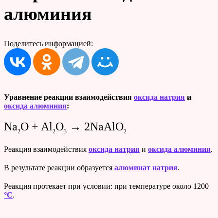
алюминия
Поделитесь информацией:
Уравнение реакции взаимодействия
оксида натрия
и
оксида алюминия
:
Na
O + Al
O
→ 2NaAlO
2
2
3
2
Реакция взаимодействия
оксида натрия
и
оксида алюминия
.
В результате реакции образуется
алюминат натрия
.
Реакция протекает при условии: при температуре около 1200
°C
.