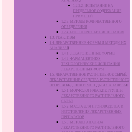
АНАЛИЗА
1.2.2.2. ИСПЫТАНИЕ НА
ПРЕДЕЛЬНОЕ СОДЕРЖАНИЕ
ПРИМЕСЕЙ
1.2.3. МЕТОДЫ КОЛИЧЕСТВЕННОГО
ОПРЕДЕЛЕНИЯ
1.2.4. БИОЛОГИЧЕСКИЕ ИСПЫТАНИЯ
1.3. РЕАКТИВЫ
1.4. ЛЕКАРСТВЕННЫЕ ФОРМЫ И МЕТОДЫ ИХ
АНАЛИЗА
1.4.1. ЛЕКАРСТВЕННЫЕ ФОРМЫ
1.4.2. ФАРМАЦЕВТИКО-
ТЕХНОЛОГИЧЕСКИЕ ИСПЫТАНИЯ
ЛЕКАРСТВЕННЫХ ФОРМ
1.5. ЛЕКАРСТВЕННОЕ РАСТИТЕЛЬНОЕ СЫРЬЁ,
ЛЕКАРСТВЕННЫЕ СРЕДСТВА РАСТИТЕЛЬНОГО
ПРОИСХОЖДЕНИЯ И МЕТОДЫ ИХ АНАЛИЗА
1.5.1. МОРФОЛОГИЧЕСКИЕ ГРУППЫ
ЛЕКАРСТВЕННОГО РАСТИТЕЛЬНОГО
СЫРЬЯ
1.5.2. МАСЛА ДЛЯ ПРОИЗВОДСТВА И
ИЗГОТОВЛЕНИЯ ЛЕКАРСТВЕННЫХ
ПРЕПАРАТОВ
1.5.3. МЕТОДЫ АНАЛИЗА
ЛЕКАРСТВЕННОГО РАСТИТЕЛЬНОГО