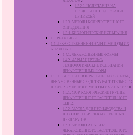
АНАЛИЗА
1.2.2.2. ИСПЫТАНИЕ НА
ПРЕДЕЛЬНОЕ СОДЕРЖАНИЕ
ПРИМЕСЕЙ
1.2.3. МЕТОДЫ КОЛИЧЕСТВЕННОГО
ОПРЕДЕЛЕНИЯ
1.2.4. БИОЛОГИЧЕСКИЕ ИСПЫТАНИЯ
1.3. РЕАКТИВЫ
1.4. ЛЕКАРСТВЕННЫЕ ФОРМЫ И МЕТОДЫ ИХ
АНАЛИЗА
1.4.1. ЛЕКАРСТВЕННЫЕ ФОРМЫ
1.4.2. ФАРМАЦЕВТИКО-
ТЕХНОЛОГИЧЕСКИЕ ИСПЫТАНИЯ
ЛЕКАРСТВЕННЫХ ФОРМ
1.5. ЛЕКАРСТВЕННОЕ РАСТИТЕЛЬНОЕ СЫРЬЁ,
ЛЕКАРСТВЕННЫЕ СРЕДСТВА РАСТИТЕЛЬНОГО
ПРОИСХОЖДЕНИЯ И МЕТОДЫ ИХ АНАЛИЗА
1.5.1. МОРФОЛОГИЧЕСКИЕ ГРУППЫ
ЛЕКАРСТВЕННОГО РАСТИТЕЛЬНОГО
СЫРЬЯ
1.5.2. МАСЛА ДЛЯ ПРОИЗВОДСТВА И
ИЗГОТОВЛЕНИЯ ЛЕКАРСТВЕННЫХ
ПРЕПАРАТОВ
1.5.3. МЕТОДЫ АНАЛИЗА
ЛЕКАРСТВЕННОГО РАСТИТЕЛЬНОГО