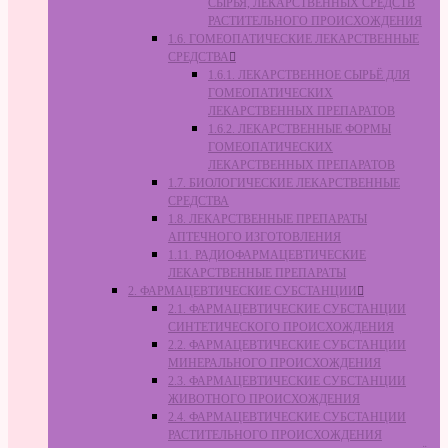
СЫРЬЯ, ЛЕКАРСТВЕННЫХ СРЕДСТВ
РАСТИТЕЛЬНОГО ПРОИСХОЖДЕНИЯ
1.6. ГОМЕОПАТИЧЕСКИЕ ЛЕКАРСТВЕННЫЕ
СРЕДСТВА
1.6.1. ЛЕКАРСТВЕННОЕ СЫРЬЁ ДЛЯ
ГОМЕОПАТИЧЕСКИХ
ЛЕКАРСТВЕННЫХ ПРЕПАРАТОВ
1.6.2. ЛЕКАРСТВЕННЫЕ ФОРМЫ
ГОМЕОПАТИЧЕСКИХ
ЛЕКАРСТВЕННЫХ ПРЕПАРАТОВ
1.7. БИОЛОГИЧЕСКИЕ ЛЕКАРСТВЕННЫЕ
СРЕДСТВА
1.8. ЛЕКАРСТВЕННЫЕ ПРЕПАРАТЫ
АПТЕЧНОГО ИЗГОТОВЛЕНИЯ
1.11. РАДИОФАРМАЦЕВТИЧЕСКИЕ
ЛЕКАРСТВЕННЫЕ ПРЕПАРАТЫ
2. ФАРМАЦЕВТИЧЕСКИЕ СУБСТАНЦИИ
2.1. ФАРМАЦЕВТИЧЕСКИЕ СУБСТАНЦИИ
СИНТЕТИЧЕСКОГО ПРОИСХОЖДЕНИЯ
2.2. ФАРМАЦЕВТИЧЕСКИЕ СУБСТАНЦИИ
МИНЕРАЛЬНОГО ПРОИСХОЖДЕНИЯ
2.3. ФАРМАЦЕВТИЧЕСКИЕ СУБСТАНЦИИ
ЖИВОТНОГО ПРОИСХОЖДЕНИЯ
2.4. ФАРМАЦЕВТИЧЕСКИЕ СУБСТАНЦИИ
РАСТИТЕЛЬНОГО ПРОИСХОЖДЕНИЯ