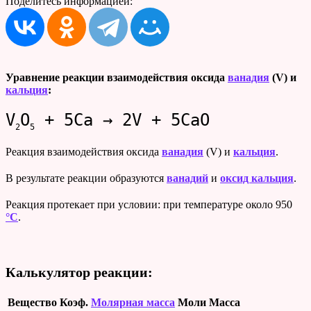
Поделитесь информацией:
Уравнение реакции взаимодействия оксида
ванадия
(V) и
кальция
:
V
O
+ 5Ca → 2V + 5CaO
2
5
Реакция взаимодействия оксида
ванадия
(V) и
кальция
.
В результате реакции образуются
ванадий
и
оксид кальция
.
Реакция протекает при условии: при температуре около 950
°C
.
Калькулятор реакции:
Вещество
Коэф.
Молярная масса
Моли
Масса