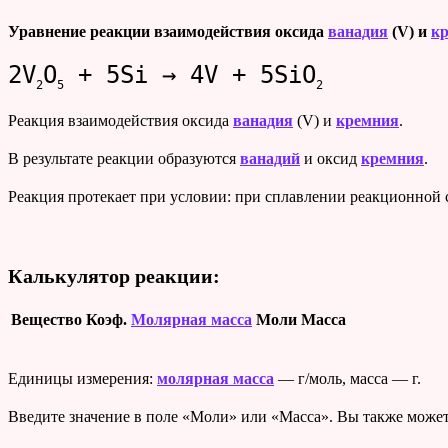
Уравнение реакции взаимодействия оксида
ванадия
(V)
и
к
2V
O
+ 5Si → 4V + 5SiO
2
5
2
Реакция взаимодействия оксида
ванадия
(V) и
кремния
.
В результате реакции образуются
ванадий
и оксид
кремния
.
Реакция протекает при условии: при сплавлении реакционной 
Калькулятор реакции:
Вещество
Коэф.
Молярная масса
Моли
Масса
Единицы измерения:
молярная масса
— г/моль, масса — г.
Введите значение в поле «Моли» или «Масса». Вы также может