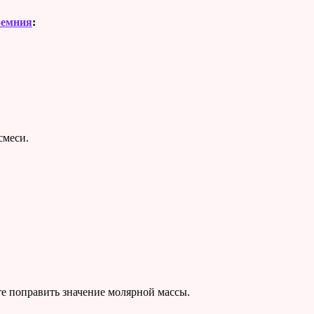
ремния
:
смеси.
е поправить значение молярной массы.