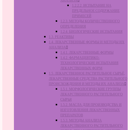
АНАЛИЗА
1.2.2.2. ИСПЫТАНИЕ НА
ПРЕДЕЛЬНОЕ СОДЕРЖАНИЕ
ПРИМЕСЕЙ
1.2.3. МЕТОДЫ КОЛИЧЕСТВЕННОГО
ОПРЕДЕЛЕНИЯ
1.2.4. БИОЛОГИЧЕСКИЕ ИСПЫТАНИЯ
1.3. РЕАКТИВЫ
1.4. ЛЕКАРСТВЕННЫЕ ФОРМЫ И МЕТОДЫ ИХ
АНАЛИЗА
1.4.1. ЛЕКАРСТВЕННЫЕ ФОРМЫ
1.4.2. ФАРМАЦЕВТИКО-
ТЕХНОЛОГИЧЕСКИЕ ИСПЫТАНИЯ
ЛЕКАРСТВЕННЫХ ФОРМ
1.5. ЛЕКАРСТВЕННОЕ РАСТИТЕЛЬНОЕ СЫРЬЁ,
ЛЕКАРСТВЕННЫЕ СРЕДСТВА РАСТИТЕЛЬНОГО
ПРОИСХОЖДЕНИЯ И МЕТОДЫ ИХ АНАЛИЗА
1.5.1. МОРФОЛОГИЧЕСКИЕ ГРУППЫ
ЛЕКАРСТВЕННОГО РАСТИТЕЛЬНОГО
СЫРЬЯ
1.5.2. МАСЛА ДЛЯ ПРОИЗВОДСТВА И
ИЗГОТОВЛЕНИЯ ЛЕКАРСТВЕННЫХ
ПРЕПАРАТОВ
1.5.3. МЕТОДЫ АНАЛИЗА
ЛЕКАРСТВЕННОГО РАСТИТЕЛЬНОГО