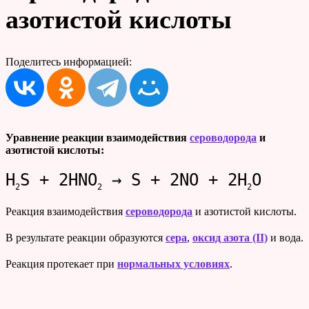
азотистой кислоты
Поделитесь информацией:
Уравнение реакции взаимодействия
сероводорода
и
азотистой кислоты:
H
S + 2HNO
→ S + 2NO + 2H
O
2
2
2
Реакция взаимодействия
сероводорода
и азотистой кислоты.
В результате реакции образуются
сера
,
оксид азота (II)
и вода.
Реакция протекает при
нормальных условиях
.