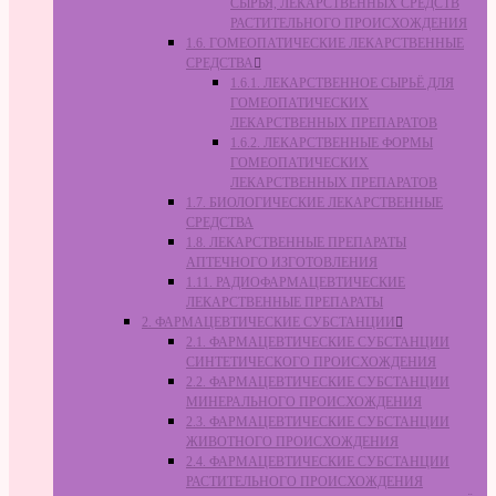
СЫРЬЯ, ЛЕКАРСТВЕННЫХ СРЕДСТВ
РАСТИТЕЛЬНОГО ПРОИСХОЖДЕНИЯ
1.6. ГОМЕОПАТИЧЕСКИЕ ЛЕКАРСТВЕННЫЕ
СРЕДСТВА
1.6.1. ЛЕКАРСТВЕННОЕ СЫРЬЁ ДЛЯ
ГОМЕОПАТИЧЕСКИХ
ЛЕКАРСТВЕННЫХ ПРЕПАРАТОВ
1.6.2. ЛЕКАРСТВЕННЫЕ ФОРМЫ
ГОМЕОПАТИЧЕСКИХ
ЛЕКАРСТВЕННЫХ ПРЕПАРАТОВ
1.7. БИОЛОГИЧЕСКИЕ ЛЕКАРСТВЕННЫЕ
СРЕДСТВА
1.8. ЛЕКАРСТВЕННЫЕ ПРЕПАРАТЫ
АПТЕЧНОГО ИЗГОТОВЛЕНИЯ
1.11. РАДИОФАРМАЦЕВТИЧЕСКИЕ
ЛЕКАРСТВЕННЫЕ ПРЕПАРАТЫ
2. ФАРМАЦЕВТИЧЕСКИЕ СУБСТАНЦИИ
2.1. ФАРМАЦЕВТИЧЕСКИЕ СУБСТАНЦИИ
СИНТЕТИЧЕСКОГО ПРОИСХОЖДЕНИЯ
2.2. ФАРМАЦЕВТИЧЕСКИЕ СУБСТАНЦИИ
МИНЕРАЛЬНОГО ПРОИСХОЖДЕНИЯ
2.3. ФАРМАЦЕВТИЧЕСКИЕ СУБСТАНЦИИ
ЖИВОТНОГО ПРОИСХОЖДЕНИЯ
2.4. ФАРМАЦЕВТИЧЕСКИЕ СУБСТАНЦИИ
РАСТИТЕЛЬНОГО ПРОИСХОЖДЕНИЯ