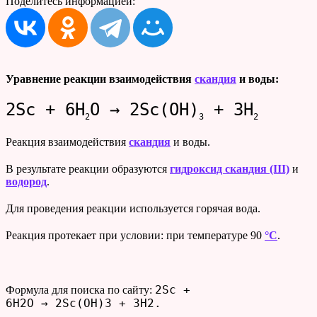
Поделитесь информацией:
Уравнение реакции взаимодействия
скандия
и воды:
2Sc + 6H
O → 2Sc(OH)
+ 3H
2
3
2
Реакция взаимодействия
скандия
и воды.
В результате реакции образуются
гидроксид скандия (III)
и
водород
.
Для проведения реакции используется горячая вода.
Реакция протекает при условии: при температуре 90
°C
.
2Sc +
Формула для поиска по сайту:
6H2O → 2Sc(OH)3 + 3H2.