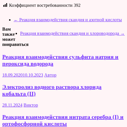
Коэффициент востребованности
392
←
Реакция взаимодействия скандия и азотной кислоты
Вам
Реакция взаимодействия скандия и хлороводорода
→
также
может
понравиться
Реакция взаимодействия сульфита натрия и
пероксида водорода
18.09.2020
10.10.2023
Автор
Электролиз водного раствора хлорида
кобальта (II)
28.11.2024
Виктор
Реакция взаимодействия нитрата серебра (I) и
ортофосфорной кислоты