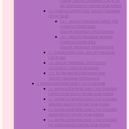
СЫРЬЯ, ЛЕКАРСТВЕННЫХ СРЕДСТВ
РАСТИТЕЛЬНОГО ПРОИСХОЖДЕНИЯ
1.6. ГОМЕОПАТИЧЕСКИЕ ЛЕКАРСТВЕННЫЕ
СРЕДСТВА
1.6.1. ЛЕКАРСТВЕННОЕ СЫРЬЁ ДЛЯ
ГОМЕОПАТИЧЕСКИХ
ЛЕКАРСТВЕННЫХ ПРЕПАРАТОВ
1.6.2. ЛЕКАРСТВЕННЫЕ ФОРМЫ
ГОМЕОПАТИЧЕСКИХ
ЛЕКАРСТВЕННЫХ ПРЕПАРАТОВ
1.7. БИОЛОГИЧЕСКИЕ ЛЕКАРСТВЕННЫЕ
СРЕДСТВА
1.8. ЛЕКАРСТВЕННЫЕ ПРЕПАРАТЫ
АПТЕЧНОГО ИЗГОТОВЛЕНИЯ
1.11. РАДИОФАРМАЦЕВТИЧЕСКИЕ
ЛЕКАРСТВЕННЫЕ ПРЕПАРАТЫ
2. ФАРМАЦЕВТИЧЕСКИЕ СУБСТАНЦИИ
2.1. ФАРМАЦЕВТИЧЕСКИЕ СУБСТАНЦИИ
СИНТЕТИЧЕСКОГО ПРОИСХОЖДЕНИЯ
2.2. ФАРМАЦЕВТИЧЕСКИЕ СУБСТАНЦИИ
МИНЕРАЛЬНОГО ПРОИСХОЖДЕНИЯ
2.3. ФАРМАЦЕВТИЧЕСКИЕ СУБСТАНЦИИ
ЖИВОТНОГО ПРОИСХОЖДЕНИЯ
2.4. ФАРМАЦЕВТИЧЕСКИЕ СУБСТАНЦИИ
РАСТИТЕЛЬНОГО ПРОИСХОЖДЕНИЯ