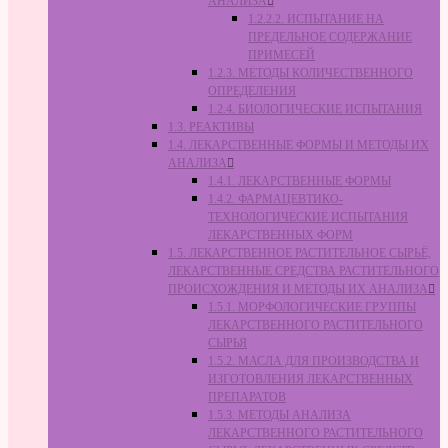
АНАЛИЗА
1.2.2.2. ИСПЫТАНИЕ НА
ПРЕДЕЛЬНОЕ СОДЕРЖАНИЕ
ПРИМЕСЕЙ
1.2.3. МЕТОДЫ КОЛИЧЕСТВЕННОГО
ОПРЕДЕЛЕНИЯ
1.2.4. БИОЛОГИЧЕСКИЕ ИСПЫТАНИЯ
1.3. РЕАКТИВЫ
1.4. ЛЕКАРСТВЕННЫЕ ФОРМЫ И МЕТОДЫ ИХ
АНАЛИЗА
1.4.1. ЛЕКАРСТВЕННЫЕ ФОРМЫ
1.4.2. ФАРМАЦЕВТИКО-
ТЕХНОЛОГИЧЕСКИЕ ИСПЫТАНИЯ
ЛЕКАРСТВЕННЫХ ФОРМ
1.5. ЛЕКАРСТВЕННОЕ РАСТИТЕЛЬНОЕ СЫРЬЁ,
ЛЕКАРСТВЕННЫЕ СРЕДСТВА РАСТИТЕЛЬНОГО
ПРОИСХОЖДЕНИЯ И МЕТОДЫ ИХ АНАЛИЗА
1.5.1. МОРФОЛОГИЧЕСКИЕ ГРУППЫ
ЛЕКАРСТВЕННОГО РАСТИТЕЛЬНОГО
СЫРЬЯ
1.5.2. МАСЛА ДЛЯ ПРОИЗВОДСТВА И
ИЗГОТОВЛЕНИЯ ЛЕКАРСТВЕННЫХ
ПРЕПАРАТОВ
1.5.3. МЕТОДЫ АНАЛИЗА
ЛЕКАРСТВЕННОГО РАСТИТЕЛЬНОГО