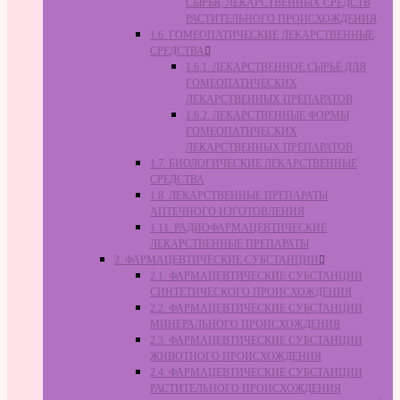
СЫРЬЯ, ЛЕКАРСТВЕННЫХ СРЕДСТВ
РАСТИТЕЛЬНОГО ПРОИСХОЖДЕНИЯ
1.6. ГОМЕОПАТИЧЕСКИЕ ЛЕКАРСТВЕННЫЕ
СРЕДСТВА
1.6.1. ЛЕКАРСТВЕННОЕ СЫРЬЁ ДЛЯ
ГОМЕОПАТИЧЕСКИХ
ЛЕКАРСТВЕННЫХ ПРЕПАРАТОВ
1.6.2. ЛЕКАРСТВЕННЫЕ ФОРМЫ
ГОМЕОПАТИЧЕСКИХ
ЛЕКАРСТВЕННЫХ ПРЕПАРАТОВ
1.7. БИОЛОГИЧЕСКИЕ ЛЕКАРСТВЕННЫЕ
СРЕДСТВА
1.8. ЛЕКАРСТВЕННЫЕ ПРЕПАРАТЫ
АПТЕЧНОГО ИЗГОТОВЛЕНИЯ
1.11. РАДИОФАРМАЦЕВТИЧЕСКИЕ
ЛЕКАРСТВЕННЫЕ ПРЕПАРАТЫ
2. ФАРМАЦЕВТИЧЕСКИЕ СУБСТАНЦИИ
2.1. ФАРМАЦЕВТИЧЕСКИЕ СУБСТАНЦИИ
СИНТЕТИЧЕСКОГО ПРОИСХОЖДЕНИЯ
2.2. ФАРМАЦЕВТИЧЕСКИЕ СУБСТАНЦИИ
МИНЕРАЛЬНОГО ПРОИСХОЖДЕНИЯ
2.3. ФАРМАЦЕВТИЧЕСКИЕ СУБСТАНЦИИ
ЖИВОТНОГО ПРОИСХОЖДЕНИЯ
2.4. ФАРМАЦЕВТИЧЕСКИЕ СУБСТАНЦИИ
РАСТИТЕЛЬНОГО ПРОИСХОЖДЕНИЯ