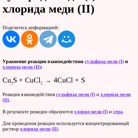
хлорида меди (II)
Поделитесь информацией:
Уравнение реакции взаимодействия
сульфида меди (I)
и
хлорида меди (II)
:
Cu
S + CuCl
→ 4CuCl + S
2
2
Реакция взаимодействия
сульфида меди (I)
и
хлорида меди
(II)
.
В результате реакции образуются
хлорид меди (I)
и
сера
.
Для проведения реакции используется концентрированный
раствор
хлорида меди (II)
.