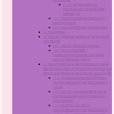
АНАЛИЗА
1.2.2.2. ИСПЫТАНИЕ НА
ПРЕДЕЛЬНОЕ СОДЕРЖАНИЕ
ПРИМЕСЕЙ
1.2.3. МЕТОДЫ КОЛИЧЕСТВЕННОГО
ОПРЕДЕЛЕНИЯ
1.2.4. БИОЛОГИЧЕСКИЕ ИСПЫТАНИЯ
1.3. РЕАКТИВЫ
1.4. ЛЕКАРСТВЕННЫЕ ФОРМЫ И МЕТОДЫ ИХ
АНАЛИЗА
1.4.1. ЛЕКАРСТВЕННЫЕ ФОРМЫ
1.4.2. ФАРМАЦЕВТИКО-
ТЕХНОЛОГИЧЕСКИЕ ИСПЫТАНИЯ
ЛЕКАРСТВЕННЫХ ФОРМ
1.5. ЛЕКАРСТВЕННОЕ РАСТИТЕЛЬНОЕ СЫРЬЁ,
ЛЕКАРСТВЕННЫЕ СРЕДСТВА РАСТИТЕЛЬНОГО
ПРОИСХОЖДЕНИЯ И МЕТОДЫ ИХ АНАЛИЗА
1.5.1. МОРФОЛОГИЧЕСКИЕ ГРУППЫ
ЛЕКАРСТВЕННОГО РАСТИТЕЛЬНОГО
СЫРЬЯ
1.5.2. МАСЛА ДЛЯ ПРОИЗВОДСТВА И
ИЗГОТОВЛЕНИЯ ЛЕКАРСТВЕННЫХ
ПРЕПАРАТОВ
1.5.3. МЕТОДЫ АНАЛИЗА
ЛЕКАРСТВЕННОГО РАСТИТЕЛЬНОГО