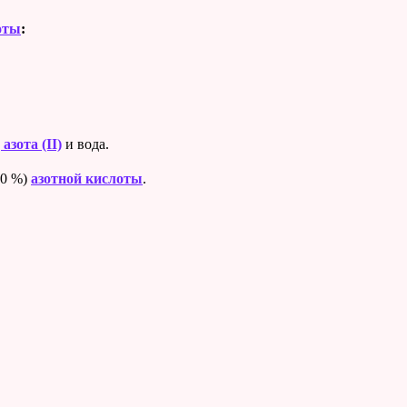
оты
:
азота (II)
и вода.
40 %)
азотной кислоты
.