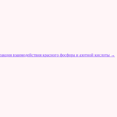
еакция взаимодействия красного фосфора и азотной кислоты
→