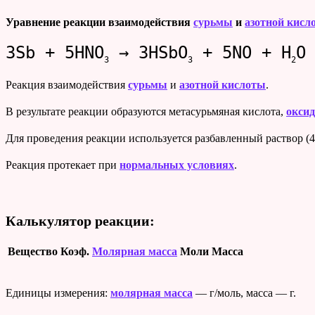
Уравнение реакции взаимодействия
сурьмы
и
азотной кисл
3Sb + 5HNO
→ 3HSbO
+ 5NO + H
O
3
3
2
Реакция взаимодействия
сурьмы
и
азотной кислоты
.
В результате реакции образуются метасурьмяная кислота,
оксид 
Для проведения реакции используется разбавленный раствор (
Реакция протекает при
нормальных условиях
.
Калькулятор реакции:
Вещество
Коэф.
Молярная масса
Моли
Масса
Единицы измерения:
молярная масса
— г/моль, масса — г.