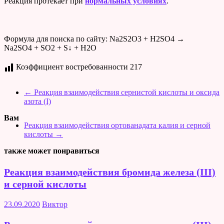
Реакция протекает при
нормальных условиях
.
Формула для поиска по сайту: Na2S2O3 + H2SO4 →
Na2SO4 + SO2 + S↓ + H2O
Коэффициент востребованности
217
←
Реакция взаимодействия сернистой кислоты и оксида
азота (I)
Вам
Реакция взаимодействия ортованадата калия и серной
кислоты
→
также может понравиться
Реакция взаимодействия бромида железа (III)
и серной кислоты
23.09.2020
Виктор