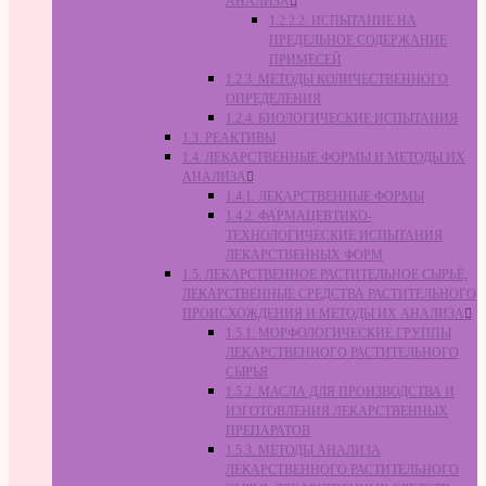
АНАЛИЗА
1.2.2.2. ИСПЫТАНИЕ НА
ПРЕДЕЛЬНОЕ СОДЕРЖАНИЕ
ПРИМЕСЕЙ
1.2.3. МЕТОДЫ КОЛИЧЕСТВЕННОГО
ОПРЕДЕЛЕНИЯ
1.2.4. БИОЛОГИЧЕСКИЕ ИСПЫТАНИЯ
1.3. РЕАКТИВЫ
1.4. ЛЕКАРСТВЕННЫЕ ФОРМЫ И МЕТОДЫ ИХ
АНАЛИЗА
1.4.1. ЛЕКАРСТВЕННЫЕ ФОРМЫ
1.4.2. ФАРМАЦЕВТИКО-
ТЕХНОЛОГИЧЕСКИЕ ИСПЫТАНИЯ
ЛЕКАРСТВЕННЫХ ФОРМ
1.5. ЛЕКАРСТВЕННОЕ РАСТИТЕЛЬНОЕ СЫРЬЁ,
ЛЕКАРСТВЕННЫЕ СРЕДСТВА РАСТИТЕЛЬНОГО
ПРОИСХОЖДЕНИЯ И МЕТОДЫ ИХ АНАЛИЗА
1.5.1. МОРФОЛОГИЧЕСКИЕ ГРУППЫ
ЛЕКАРСТВЕННОГО РАСТИТЕЛЬНОГО
СЫРЬЯ
1.5.2. МАСЛА ДЛЯ ПРОИЗВОДСТВА И
ИЗГОТОВЛЕНИЯ ЛЕКАРСТВЕННЫХ
ПРЕПАРАТОВ
1.5.3. МЕТОДЫ АНАЛИЗА
ЛЕКАРСТВЕННОГО РАСТИТЕЛЬНОГО