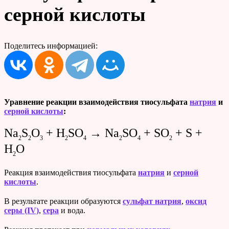
серной кислоты
Поделитесь информацией:
Уравнение реакции взаимодействия тиосульфата
натрия
и
серной кислоты
:
Na
S
O
+ H
SO
→ Na
SO
+ SO
+ S +
2
2
3
2
4
2
4
2
H
O
2
Реакция взаимодействия тиосульфата
натрия
и
серной
кислоты
.
В результате реакции образуются
сульфат натрия
,
оксид
серы (IV)
,
сера
и вода.