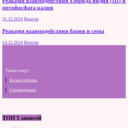
Реакция взаимодействия хлорида индия (III) и
ортофосфата калия
31.12.2024
Виктор
Реакция взаимодействия бария и серы
14.12.2024
Виктор
Также ищут:
Калькуляторы
Справочники
ТОП 5 записей