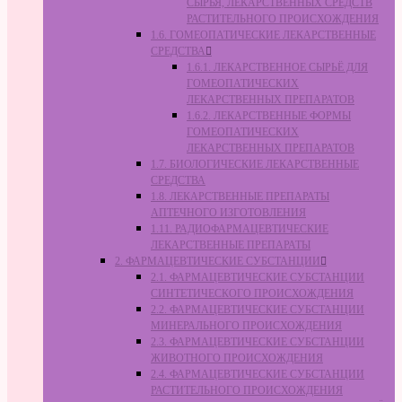
СЫРЬЯ, ЛЕКАРСТВЕННЫХ СРЕДСТВ
РАСТИТЕЛЬНОГО ПРОИСХОЖДЕНИЯ
1.6. ГОМЕОПАТИЧЕСКИЕ ЛЕКАРСТВЕННЫЕ
СРЕДСТВА
1.6.1. ЛЕКАРСТВЕННОЕ СЫРЬЁ ДЛЯ
ГОМЕОПАТИЧЕСКИХ
ЛЕКАРСТВЕННЫХ ПРЕПАРАТОВ
1.6.2. ЛЕКАРСТВЕННЫЕ ФОРМЫ
ГОМЕОПАТИЧЕСКИХ
ЛЕКАРСТВЕННЫХ ПРЕПАРАТОВ
1.7. БИОЛОГИЧЕСКИЕ ЛЕКАРСТВЕННЫЕ
СРЕДСТВА
1.8. ЛЕКАРСТВЕННЫЕ ПРЕПАРАТЫ
АПТЕЧНОГО ИЗГОТОВЛЕНИЯ
1.11. РАДИОФАРМАЦЕВТИЧЕСКИЕ
ЛЕКАРСТВЕННЫЕ ПРЕПАРАТЫ
2. ФАРМАЦЕВТИЧЕСКИЕ СУБСТАНЦИИ
2.1. ФАРМАЦЕВТИЧЕСКИЕ СУБСТАНЦИИ
СИНТЕТИЧЕСКОГО ПРОИСХОЖДЕНИЯ
2.2. ФАРМАЦЕВТИЧЕСКИЕ СУБСТАНЦИИ
МИНЕРАЛЬНОГО ПРОИСХОЖДЕНИЯ
2.3. ФАРМАЦЕВТИЧЕСКИЕ СУБСТАНЦИИ
ЖИВОТНОГО ПРОИСХОЖДЕНИЯ
2.4. ФАРМАЦЕВТИЧЕСКИЕ СУБСТАНЦИИ
РАСТИТЕЛЬНОГО ПРОИСХОЖДЕНИЯ