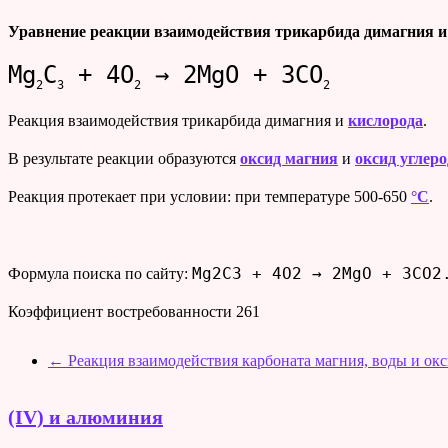
Уравнение реакции взаимодействия трикарбида димагния 
Mg
C
+ 4O
→ 2MgO + 3CO
2
3
2
2
Реакция взаимодействия трикарбида димагния и
кислорода
.
В результате реакции образуются
оксид магния
и
оксид углеро
Реакция протекает при условии: при температуре 500-650
°C
.
Mg2C3 + 4O2 → 2MgO + 3CO2
Формула поиска по сайту:
Коэффициент востребованности
261
←
Реакция взаимодействия карбоната магния, воды и окси
(IV) и алюминия