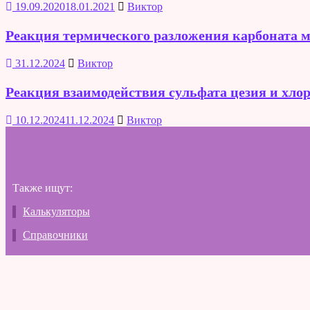
19.09.2020
18.01.2021
Виктор
Реакция термического разложения карбоната ма
31.12.2024
Виктор
Реакция взаимодействия сульфата цезия и хло
10.12.2024
11.12.2024
Виктор
Также ищут:
Калькуляторы
Справочники