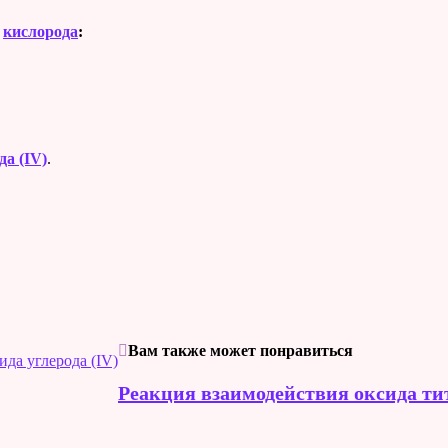
и
кислорода
:
да (IV)
.
.
Вам также может понравиться
да углерода (IV)
Реакция взаимодействия оксида ти