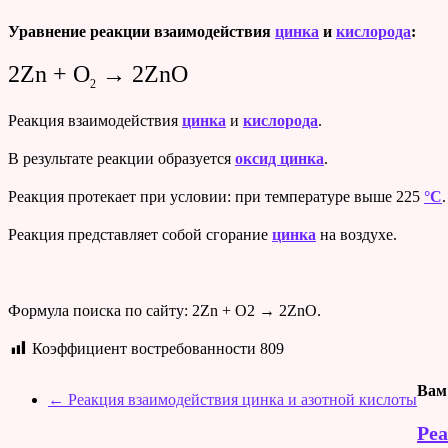
Уравнение реакции взаимодействия
цинка
и
кислорода
:
2Zn + O
→ 2ZnO
2
Реакция взаимодействия
цинка
и
кислорода
.
В результате реакции образуется
оксид цинка
.
Реакция протекает при условии: при температуре выше 225
°C
.
Реакция представляет собой сгорание
цинка
на воздухе.
Формула поиска по сайту: 2Zn + O2 → 2ZnO.
Коэффициент востребованности
809
Вам
←
Реакция взаимодействия цинка и азотной кислоты
Реа