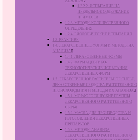
АНАЛИЗА
1.2.2.2. ИСПЫТАНИЕ НА
ПРЕДЕЛЬНОЕ СОДЕРЖАНИЕ
ПРИМЕСЕЙ
1.2.3. МЕТОДЫ КОЛИЧЕСТВЕННОГО
ОПРЕДЕЛЕНИЯ
1.2.4. БИОЛОГИЧЕСКИЕ ИСПЫТАНИЯ
1.3. РЕАКТИВЫ
1.4. ЛЕКАРСТВЕННЫЕ ФОРМЫ И МЕТОДЫ ИХ
АНАЛИЗА
1.4.1. ЛЕКАРСТВЕННЫЕ ФОРМЫ
1.4.2. ФАРМАЦЕВТИКО-
ТЕХНОЛОГИЧЕСКИЕ ИСПЫТАНИЯ
ЛЕКАРСТВЕННЫХ ФОРМ
1.5. ЛЕКАРСТВЕННОЕ РАСТИТЕЛЬНОЕ СЫРЬЁ,
ЛЕКАРСТВЕННЫЕ СРЕДСТВА РАСТИТЕЛЬНОГО
ПРОИСХОЖДЕНИЯ И МЕТОДЫ ИХ АНАЛИЗА
1.5.1. МОРФОЛОГИЧЕСКИЕ ГРУППЫ
ЛЕКАРСТВЕННОГО РАСТИТЕЛЬНОГО
СЫРЬЯ
1.5.2. МАСЛА ДЛЯ ПРОИЗВОДСТВА И
ИЗГОТОВЛЕНИЯ ЛЕКАРСТВЕННЫХ
ПРЕПАРАТОВ
1.5.3. МЕТОДЫ АНАЛИЗА
ЛЕКАРСТВЕННОГО РАСТИТЕЛЬНОГО