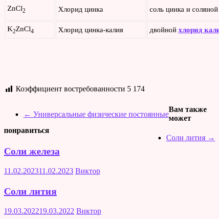
ZnCl
Хлорид цинка
соль цинка и соляной
2
K
ZnCl
Хлорид цинка-калия
двойной
хлорид кал
2
4
Коэффициент востребованности
5 174
Вам также
←
Универсальные физические постоянные
может
понравиться
Соли лития
→
Соли железа
11.02.2023
11.02.2023
Виктор
Соли лития
19.03.2022
19.03.2022
Виктор