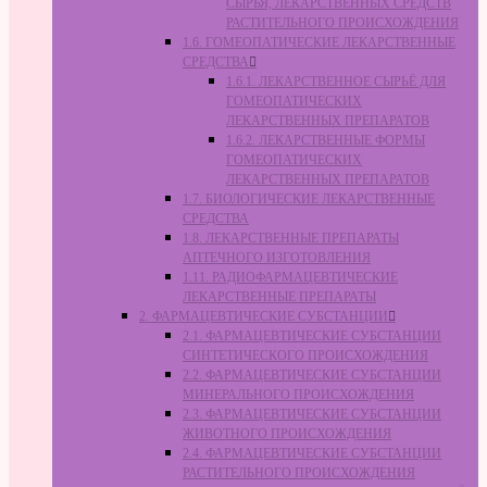
СЫРЬЯ, ЛЕКАРСТВЕННЫХ СРЕДСТВ
РАСТИТЕЛЬНОГО ПРОИСХОЖДЕНИЯ
1.6. ГОМЕОПАТИЧЕСКИЕ ЛЕКАРСТВЕННЫЕ
СРЕДСТВА
1.6.1. ЛЕКАРСТВЕННОЕ СЫРЬЁ ДЛЯ
ГОМЕОПАТИЧЕСКИХ
ЛЕКАРСТВЕННЫХ ПРЕПАРАТОВ
1.6.2. ЛЕКАРСТВЕННЫЕ ФОРМЫ
ГОМЕОПАТИЧЕСКИХ
ЛЕКАРСТВЕННЫХ ПРЕПАРАТОВ
1.7. БИОЛОГИЧЕСКИЕ ЛЕКАРСТВЕННЫЕ
СРЕДСТВА
1.8. ЛЕКАРСТВЕННЫЕ ПРЕПАРАТЫ
АПТЕЧНОГО ИЗГОТОВЛЕНИЯ
1.11. РАДИОФАРМАЦЕВТИЧЕСКИЕ
ЛЕКАРСТВЕННЫЕ ПРЕПАРАТЫ
2. ФАРМАЦЕВТИЧЕСКИЕ СУБСТАНЦИИ
2.1. ФАРМАЦЕВТИЧЕСКИЕ СУБСТАНЦИИ
СИНТЕТИЧЕСКОГО ПРОИСХОЖДЕНИЯ
2.2. ФАРМАЦЕВТИЧЕСКИЕ СУБСТАНЦИИ
МИНЕРАЛЬНОГО ПРОИСХОЖДЕНИЯ
2.3. ФАРМАЦЕВТИЧЕСКИЕ СУБСТАНЦИИ
ЖИВОТНОГО ПРОИСХОЖДЕНИЯ
2.4. ФАРМАЦЕВТИЧЕСКИЕ СУБСТАНЦИИ
РАСТИТЕЛЬНОГО ПРОИСХОЖДЕНИЯ