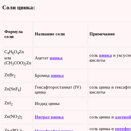
Соли цинка:
Формула
Название соли
Примечание
соли
C
H
O
Zn
4
6
4
соль
цинка
и уксусн
или
Ацетат
цинка
кислоты
(CH
COO)
Zn
3
2
ZnBr
Бромид
цинка
2
Гексафторостаннат (IV)
соль цинка и гексаф
Zn[SnF
]
6
цинка
кислоты
ZnI
Иодид цинка
2
Zn(NO
)
Нитрат цинка
соль цинка и
азотно
3
2
соль цинка и
ортофо
Zn
(PO
)