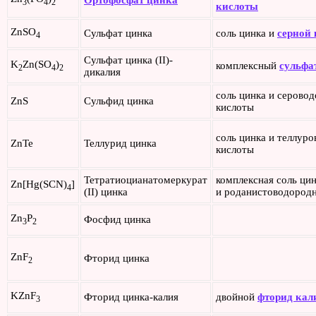
Ортофосфат цинка
3
4
2
кислоты
ZnSO
Сульфат цинка
соль цинка и
серной
4
Сульфат цинка (II)-
K
Zn(SO
)
комплексный
сульфа
2
4
2
дикалия
соль цинка и серово
ZnS
Сульфид цинка
кислоты
соль цинка и теллур
ZnTe
Теллурид цинка
кислоты
Тетратиоцианатомеркурат
комплексная соль ци
Zn[Hg(SCN)
]
4
(II) цинка
и роданистоводород
Zn
P
Фосфид цинка
3
2
ZnF
Фторид цинка
2
KZnF
Фторид цинка-калия
двойной
фторид кал
3